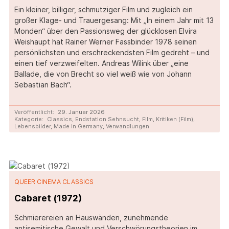
Ein kleiner, billiger, schmutziger Film und zugleich ein
großer Klage- und Trauergesang: Mit „In einem Jahr mit 13
Monden“ über den Passionsweg der glücklosen Elvira
Weishaupt hat Rainer Werner Fassbinder 1978 seinen
persönlichsten und erschreckendsten Film gedreht – und
einen tief verzweifelten. Andreas Wilink über „eine
Ballade, die von Brecht so viel weiß wie von Johann
Sebastian Bach“.
Veröffentlicht:
29. Januar 2026
Kategorie:
Classics
,
Endstation Sehnsucht
,
Film
,
Kritiken (Film)
,
Lebensbilder
,
Made in Germany
,
Verwandlungen
QUEER CINEMA CLASSICS
Cabaret (1972)
Schmierereien an Hauswänden, zunehmende
antisemitische Gewalt und Verschwörungstheorien im