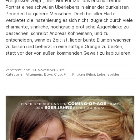
Ereignissen zeigt „Lilies Not For Me“ das erschütternde
Porträt eines schwulen Überlebens in einer der dunkelsten
Perioden für queere Menschen. Doch bei aller Härte
verbietet die Inszenierung es sich nicht, zugleich durch viele
charmante, sinnliche, hochgradig erotische Augenblicke zu
bestechen, schreibt Andreas Köhnemann, und zu
entscheiden, wann es Zeit ist, lieber bunte Blumen wachsen
zu lassen und beherzt in eine saftige Orange zu beißen,
statt vor der von außen kommenden Gewalt zu kapitulieren.
Veröffentlicht:
13. November 2025
Kategorie:
Allgemein
,
Boys Club
,
Film
,
Kritiken (Film)
,
Lebensbilder