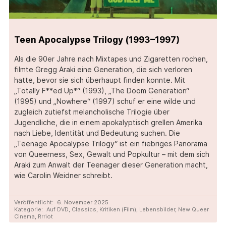
Teen Apocalypse Trilogy (1993–1997)
Als die 90er Jahre nach Mixtapes und Zigaretten rochen,
filmte Gregg Araki eine Generation, die sich verloren
hatte, bevor sie sich überhaupt finden konnte. Mit
„Totally F**ed Up*“ (1993), „The Doom Generation“
(1995) und „Nowhere“ (1997) schuf er eine wilde und
zugleich zutiefst melancholische Trilogie über
Jugendliche, die in einem apokalyptisch grellen Amerika
nach Liebe, Identität und Bedeutung suchen. Die
„Teenage Apocalypse Trilogy“ ist ein fiebriges Panorama
von Queerness, Sex, Gewalt und Popkultur – mit dem sich
Araki zum Anwalt der Teenager dieser Generation macht,
wie Carolin Weidner schreibt.
Veröffentlicht:
6. November 2025
Kategorie:
Auf DVD
,
Classics
,
Kritiken (Film)
,
Lebensbilder
,
New Queer
Cinema
,
Rrriot