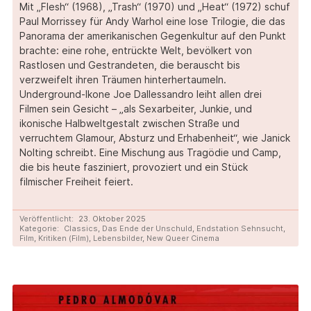
Mit „Flesh“ (1968), „Trash“ (1970) und „Heat“ (1972) schuf
Paul Morrissey für Andy Warhol eine lose Trilogie, die das
Panorama der amerikanischen Gegenkultur auf den Punkt
brachte: eine rohe, entrückte Welt, bevölkert von
Rastlosen und Gestrandeten, die berauscht bis
verzweifelt ihren Träumen hinterhertaumeln.
Underground-Ikone Joe Dallessandro leiht allen drei
Filmen sein Gesicht – „als Sexarbeiter, Junkie, und
ikonische Halbweltgestalt zwischen Straße und
verruchtem Glamour, Absturz und Erhabenheit“, wie Janick
Nolting schreibt. Eine Mischung aus Tragödie und Camp,
die bis heute fasziniert, provoziert und ein Stück
filmischer Freiheit feiert.
Veröffentlicht:
23. Oktober 2025
Kategorie:
Classics
,
Das Ende der Unschuld
,
Endstation Sehnsucht
,
Film
,
Kritiken (Film)
,
Lebensbilder
,
New Queer Cinema