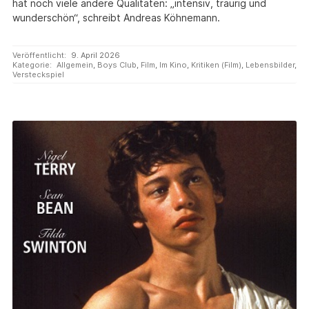
hat noch viele andere Qualitäten: „intensiv, traurig und
wunderschön“, schreibt Andreas Köhnemann.
Veröffentlicht:
9. April 2026
Kategorie:
Allgemein
,
Boys Club
,
Film
,
Im Kino
,
Kritiken (Film)
,
Lebensbilder
,
Versteckspiel