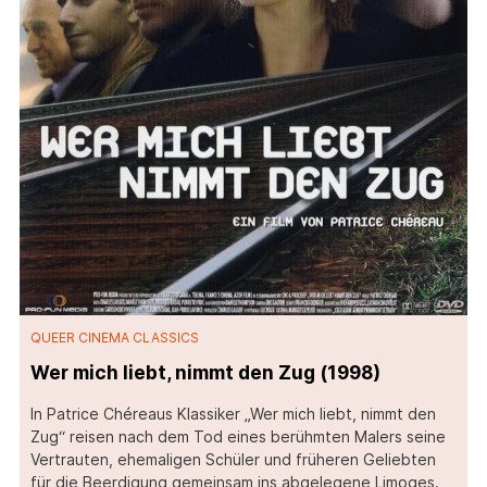
QUEER CINEMA CLASSICS
Wer mich liebt, nimmt den Zug (1998)
In Patrice Chéreaus Klassiker „Wer mich liebt, nimmt den
Zug“ reisen nach dem Tod eines berühmten Malers seine
Vertrauten, ehemaligen Schüler und früheren Geliebten
für die Beerdigung gemeinsam ins abgelegene Limoges.