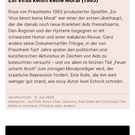
Ein Virus kennt keine Moral (1985)
Rosa von Praunheims 1985 produzierter Spielfilm „Ein
Virus kennt keine Moral“ war einer der ersten überhaupt,
der die damals noch neue Krankheit Aids thematisierte.
Den Ängsten und der Hysterie begegnet er mit
schwarzem Humor und einer makabren Revue. Ganz
anders seine Dokumentarfilm-Trilogie, in der von
Praunheim fünf Jahre später den politischen und
künstlerischen Aktivismus im Zeichen von Aids zu
beleuchten versucht – und vor allem im letzten Teil „Feuer
unterm Arsch“ zum zornigen Moralprediger wird, der
staatliche Repression fordert. Eine Rolle, die ihm weit
weniger gut stand, wie sissy-Autor Axel Schock schreibt.
Veröffentlicht:
11. Juli 2025
Kategorie:
Auf DVD
,
Boys Club
,
Classics
,
Das Ende der Unschuld
,
Film
,
Made in Germany
,
Plötzlich alles anders