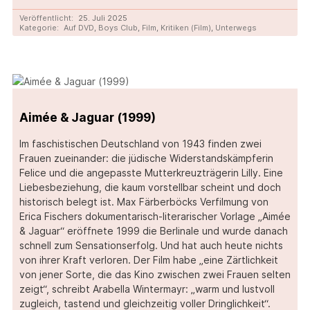
Veröffentlicht:
25. Juli 2025
Kategorie:
Auf DVD
,
Boys Club
,
Film
,
Kritiken (Film)
,
Unterwegs
Aimée & Jaguar (1999)
Im faschistischen Deutschland von 1943 finden zwei
Frauen zueinander: die jüdische Widerstandskämpferin
Felice und die angepasste Mutterkreuzträgerin Lilly. Eine
Liebesbeziehung, die kaum vorstellbar scheint und doch
historisch belegt ist. Max Färberböcks Verfilmung von
Erica Fischers dokumentarisch-literarischer Vorlage „Aimée
& Jaguar“ eröffnete 1999 die Berlinale und wurde danach
schnell zum Sensationserfolg. Und hat auch heute nichts
von ihrer Kraft verloren. Der Film habe „eine Zärtlichkeit
von jener Sorte, die das Kino zwischen zwei Frauen selten
zeigt“, schreibt Arabella Wintermayr: „warm und lustvoll
zugleich, tastend und gleichzeitig voller Dringlichkeit“.