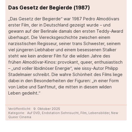
Das Gesetz der Begierde (1987)
„Das Gesetz der Begierde“ war 1987 Pedro Almodóvars
erster Film, der in Deutschland gezeigt wurde – und
gewann auf der Berlinale damals den ersten Teddy-Award
überhaupt. Die Vierecksgeschichte zwischen einem
narzisstischen Regisseur, seiner trans Schwester, seinem
viel jüngeren Liebhaber und einem besessenen Stalker
steht wie kein anderer Film für die wilden Jahre des
frühen Almodóvar-Kinos: provokant, queer, enthusiastisch
– „und voller libidinöser Energie“, wie sissy-Autor Philipp
Stadelmaier schreibt. Die wahre Schönheit des Films liege
dabei in den Besonderheiten der Figuren: „in einer Form
von Liebe und Sanftmut, die mitten in diesem wilden
Leben gedeiht.“
Veröffentlicht:
9. Oktober 2025
Kategorie:
Auf DVD
,
Endstation Sehnsucht
,
Film
,
Lebensbilder
,
New
Queer Cinema