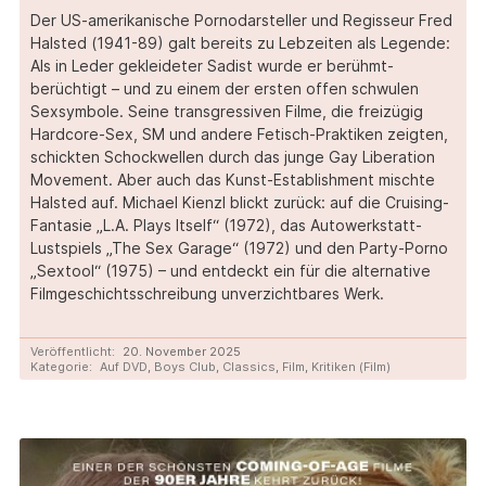
Der US-amerikanische Pornodarsteller und Regisseur Fred
Halsted (1941-89) galt bereits zu Lebzeiten als Legende:
Als in Leder gekleideter Sadist wurde er berühmt-
berüchtigt – und zu einem der ersten offen schwulen
Sexsymbole. Seine transgressiven Filme, die freizügig
Hardcore-Sex, SM und andere Fetisch-Praktiken zeigten,
schickten Schockwellen durch das junge Gay Liberation
Movement. Aber auch das Kunst-Establishment mischte
Halsted auf. Michael Kienzl blickt zurück: auf die Cruising-
Fantasie „L.A. Plays Itself“ (1972), das Autowerkstatt-
Lustspiels „The Sex Garage“ (1972) und den Party-Porno
„Sextool“ (1975) – und entdeckt ein für die alternative
Filmgeschichtsschreibung unverzichtbares Werk.
Veröffentlicht:
20. November 2025
Kategorie:
Auf DVD
,
Boys Club
,
Classics
,
Film
,
Kritiken (Film)