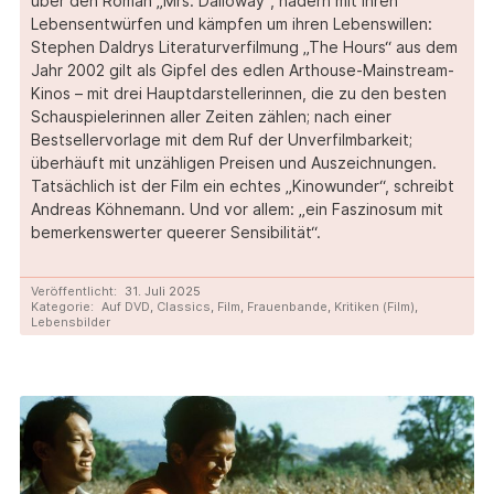
über den Roman „Mrs. Dalloway“, hadern mit ihren
Lebensentwürfen und kämpfen um ihren Lebenswillen:
Stephen Daldrys Literaturverfilmung „The Hours“ aus dem
Jahr 2002 gilt als Gipfel des edlen Arthouse-Mainstream-
Kinos – mit drei Hauptdarstellerinnen, die zu den besten
Schauspielerinnen aller Zeiten zählen; nach einer
Bestsellervorlage mit dem Ruf der Unverfilmbarkeit;
überhäuft mit unzähligen Preisen und Auszeichnungen.
Tatsächlich ist der Film ein echtes „Kinowunder“, schreibt
Andreas Köhnemann. Und vor allem: „ein Faszinosum mit
bemerkenswerter queerer Sensibilität“.
Veröffentlicht:
31. Juli 2025
Kategorie:
Auf DVD
,
Classics
,
Film
,
Frauenbande
,
Kritiken (Film)
,
Lebensbilder