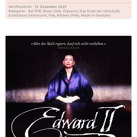
Veröffentlicht:
12. Dezember 2025
Kategorie:
Auf DVD
,
Boys Club
,
Classics
,
Das Ende der Unschuld
,
Endstation Sehnsucht
,
Film
,
Kritiken (Film)
,
Made in Germany