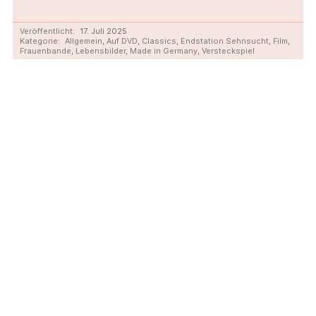
Veröffentlicht:
17. Juli 2025
Kategorie:
Allgemein
,
Auf DVD
,
Classics
,
Endstation Sehnsucht
,
Film
,
Frauenbande
,
Lebensbilder
,
Made in Germany
,
Versteckspiel