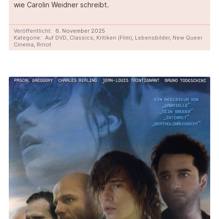
wie Carolin Weidner schreibt.
Veröffentlicht:
6. November 2025
Kategorie:
Auf DVD
,
Classics
,
Kritiken (Film)
,
Lebensbilder
,
New Queer
Cinema
,
Rrriot