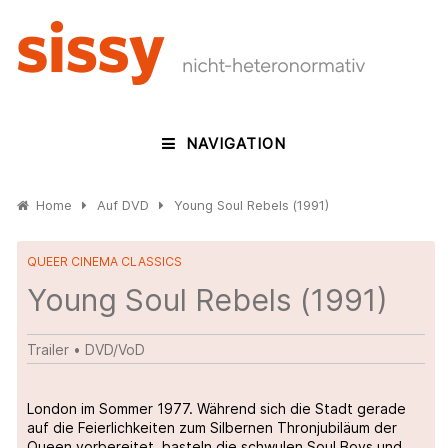
NAVIGATION
Home
Auf DVD
Young Soul Rebels (1991)
QUEER CINEMA CLASSICS
Young Soul Rebels (1991)
Trailer
•
DVD/VoD
London im Sommer 1977. Während sich die Stadt gerade
auf die Feierlichkeiten zum Silbernen Thronjubiläum der
Queen vorbereitet, basteln die schwulen Soul Boys und