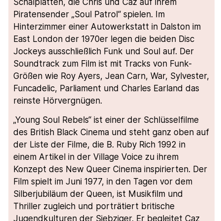
Schalplatten, die Chris und Caz auf ihrem
Piratensender „Soul Patrol“ spielen. Im
Hinterzimmer einer Autowerkstatt in Dalston im
East London der 1970er legen die beiden Disc
Jockeys ausschließlich Funk und Soul auf. Der
Soundtrack zum Film ist mit Tracks von Funk-
Größen wie Roy Ayers, Jean Carn, War, Sylvester,
Funcadelic, Parliament und Charles Earland das
reinste Hörvergnügen.
„Young Soul Rebels“ ist einer der Schlüsselfilme
des British Black Cinema und steht ganz oben auf
der Liste der Filme, die B. Ruby Rich 1992 in
einem Artikel in der Village Voice zu ihrem
Konzept des New Queer Cinema inspirierten. Der
Film spielt im Juni 1977, in den Tagen vor dem
Silberjubiläum der Queen, ist Musikfilm und
Thriller zugleich und porträtiert britische
Jugendkulturen der Siebziger. Er begleitet Caz