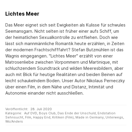
Lichtes Meer
Das Meer eignet sich seit Ewigkeiten als Kulisse für schwules
Seemansgarn. Nicht selten ist früher einer aufs Schiff, um
der heimatlichen Sexualkontrolle zu entfliehen. Doch wie
lässt sich mannmännliche Romantik heute erzählen, in Zeiten
der modernen Frachtschifffahrt? Stefan Butzmühlen ist das
Wagnis eingegangen. "Lichtes Meer" erzählt von einer
Matrosenliebe zwischen Vorpommern und Martinique, mit
schluchzendem Soundtrack und wilden Meeresbildern, aber
auch mit Blick für heutige Realitäten und beiden Beinen auf
leicht schaukelndem Boden. Unser Autor Nikolaus Perneczky
über einen Film, in dem Nähe und Distanz, Intimität und
Autonomie einander nicht ausschließen.
Veröffentlicht:
28. Juli 2020
Kategorie:
Auf DVD
,
Boys Club
,
Das Ende der Unschuld
,
Endstation
Sehnsucht
,
Film
,
Happy End
,
Kritiken (Film)
,
Made in Germany
,
Unterwegs
,
Wo/Anders