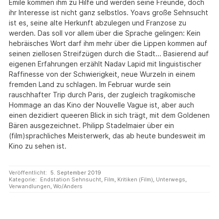
Emile kommen ihm zu Hilfe und werden seine Freunde, doch
ihr Interesse ist nicht ganz selbstlos. Yoavs große Sehnsucht
ist es, seine alte Herkunft abzulegen und Franzose zu
werden. Das soll vor allem über die Sprache gelingen: Kein
hebräisches Wort darf ihm mehr über die Lippen kommen auf
seinen ziellosen Streifzügen durch die Stadt... Basierend auf
eigenen Erfahrungen erzählt Nadav Lapid mit linguistischer
Raffinesse von der Schwierigkeit, neue Wurzeln in einem
fremden Land zu schlagen. Im Februar wurde sein
rauschhafter Trip durch Paris, der zugleich tragikomische
Hommage an das Kino der Nouvelle Vague ist, aber auch
einen dezidiert queeren Blick in sich trägt, mit dem Goldenen
Bären ausgezeichnet. Philipp Stadelmaier über ein
(film)sprachliches Meisterwerk, das ab heute bundesweit im
Kino zu sehen ist.
Veröffentlicht:
5. September 2019
Kategorie:
Endstation Sehnsucht
,
Film
,
Kritiken (Film)
,
Unterwegs
,
Verwandlungen
,
Wo/Anders