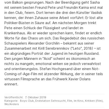
vom Balkon gesprungen. Nach der Beerdigung geht Sasha
mit seinem besten Freund Pete und Freundin Karina erst mal
in den Club, feiern. Dort lernen die drei den Künstler Vasilisk
kennen, der ihnen Zuhause seine Arbeit vorführt: Er löst alte
Politiker-Büsten in Säure auf. Am nächsten Morgen trinkt
Pete einen Schluck der Flüssigkeit und landet im
Krankenhaus. Als er wieder sprechen kann, findet er endlich
Worte für das Chaos um sich. Das Regiedebüt des russischen
Schauspielers Alexander Gorchilin – bekannt aus seiner
Zusammenarbeit mit Kirill Serebrennikov ("Leto", 2018) – ist
ein abgründiges Porträt der Jugend im heutigen Russland.
Den jungen Männern in "Acid" scheint es ökonomisch an
nichts zu mangeln, emotional wirken sie jedoch verwahrlost
und orientierungslos. Stefan Hochgesand über einen Not-
Coming-of-Age-Film mit ätzender Wirkung, der in seiner teils
virtuosen Filmsprache an das Frühwerk Xavier Dolans
erinnert.
Veröffentlicht:
7. Oktober 2019
Kategorie:
Boys Club
,
Endstation Sehnsucht
,
Film
,
Im Kino
,
Kritiken (Film)
,
Wo/Anders