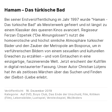
Hamam – Das türkische Bad
Bei seiner Erstveröffentlichung im Jahr 1997 wurde "Hamam -
Das türkische Bad" als Meisterwerk gefeiert und ist längst zu
einem Klassiker des queeren Kinos avanciert. Regisseur
Ferzan Özpetek ("Die Ahnungslosen") nutzt die
homoerotische und höchst sinnliche Atmosphäre türkischer
Bäder und den Zauber der Metropole am Bosporus, um in
verführerischen Bildern von einem sexuellen und kulturellen
Erwachen zu erzählen – und vom Eintauchen in eine
einzigartige, faszinierende Welt. Jetzt erscheint der Kultfilm
in digital restaurierter Fassung. Unser Autor Christian Lütjens
hat ihn als zeitloses Märchen über das Suchen und Finden
der (Selbst-)Liebe erlebt.
Veröffentlicht:
18. Dezember 2019
Kategorie:
Auf DVD
,
Boys Club
,
Das Ende der Unschuld
,
Film
,
Kritiken
(Film)
,
Lebensbilder
,
Lustspiel
,
Versteckspiel
,
Wo/Anders