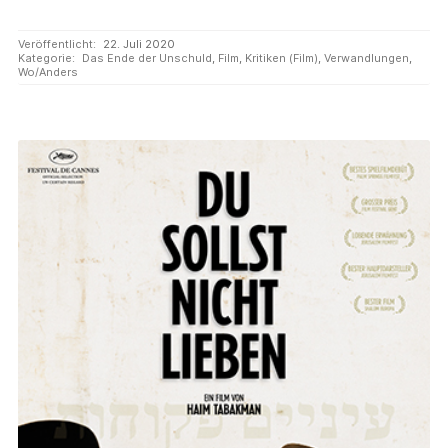
Veröffentlicht:
22. Juli 2020
Kategorie:
Das Ende der Unschuld
,
Film
,
Kritiken (Film)
,
Verwandlungen
,
Wo/Anders