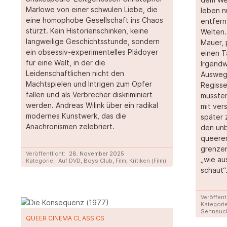
Marlowe von einer schwulen Liebe, die
leben n
eine homophobe Gesellschaft ins Chaos
entfern
stürzt. Kein Historienschinken, keine
Welten.
langweilige Geschichtsstunde, sondern
Mauer, 
ein obsessiv-experimentelles Plädoyer
einen T
für eine Welt, in der die
Irgendw
Leidenschaftlichen nicht den
Ausweg:
Machtspielen und Intrigen zum Opfer
Regisse
fallen und als Verbrecher diskriminiert
mussten
werden. Andreas Wilink über ein radikal
mit ver
modernes Kunstwerk, das die
später 
Anachronismen zelebriert.
den unb
queeren
grenzen
Veröffentlicht:
28. November 2025
„wie a
Kategorie:
Auf DVD
,
Boys Club
,
Film
,
Kritiken (Film)
schaut“
Veröffent
Kategorie
Sehnsuc
QUEER CINEMA CLASSICS