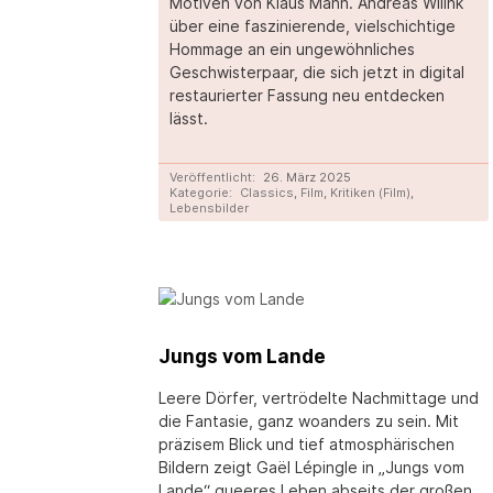
Motiven von Klaus Mann. Andreas Wilink
über eine faszinierende, vielschichtige
Hommage an ein ungewöhnliches
Geschwisterpaar, die sich jetzt in digital
restaurierter Fassung neu entdecken
lässt.
Veröffentlicht:
26. März 2025
Kategorie:
Classics
,
Film
,
Kritiken (Film)
,
Lebensbilder
Jungs vom Lande
Leere Dörfer, vertrödelte Nachmittage und
die Fantasie, ganz woanders zu sein. Mit
präzisem Blick und tief atmosphärischen
Bildern zeigt Gaël Lépingle in „Jungs vom
Lande“ queeres Leben abseits der großen