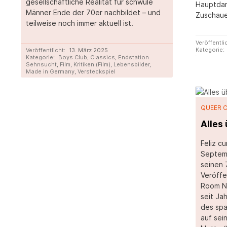
gesellschaftliche Realität für schwule
Hauptdar
Männer Ende der 70er nachbildet – und
Zuschaue
teilweise noch immer aktuell ist.
Veröffentli
Kategorie:
Veröffentlicht:
13. März 2025
Kategorie:
Boys Club
,
Classics
,
Endstation
Sehnsucht
,
Film
,
Kritiken (Film)
,
Lebensbilder
,
Made in Germany
,
Versteckspiel
QUEER 
Alles
Feliz c
Septem
seinen 
Veröffe
Room Ne
seit Ja
des spa
auf sei