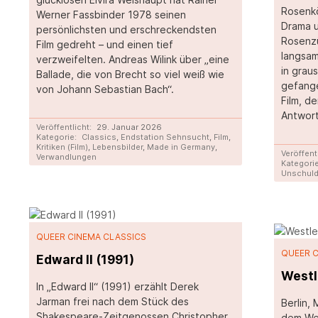
Rosenkö
Werner Fassbinder 1978 seinen
Drama u
persönlichsten und erschreckendsten
Rosenzü
Film gedreht – und einen tief
langsam
verzweifelten. Andreas Wilink über „eine
in grau
Ballade, die von Brecht so viel weiß wie
gefange
von Johann Sebastian Bach“.
Film, de
Antwort
Veröffentlicht:
29. Januar 2026
Kategorie:
Classics
,
Endstation Sehnsucht
,
Film
,
Kritiken (Film)
,
Lebensbilder
,
Made in Germany
,
Veröffent
Verwandlungen
Kategorie
Unschul
QUEER CINEMA CLASSICS
QUEER 
Edward II (1991)
Westl
In „Edward II“ (1991) erzählt Derek
Jarman frei nach dem Stück des
Berlin,
Shakespeare-Zeitgenossen Christopher
dem We