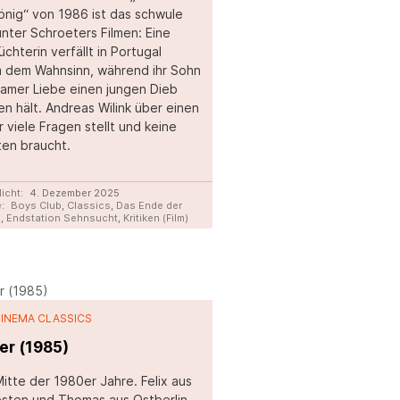
nig“ von 1986 ist das schwule
nter Schroeters Filmen: Eine
chterin verfällt in Portugal
 dem Wahnsinn, während ihr Sohn
samer Liebe einen jungen Dieb
n hält. Andreas Wilink über einen
r viele Fragen stellt und keine
en braucht.
licht:
4. Dezember 2025
:
Boys Club
,
Classics
,
Das Ende der
d
,
Endstation Sehnsucht
,
Kritiken (Film)
CINEMA CLASSICS
er (1985)
 Mitte der 1980er Jahre. Felix aus
sten und Thomas aus Ostberlin