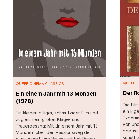
QUEER 
QUEER CINEMA CLASSICS
Der R
Ein einem Jahr mit 13 Monden
(1978)
Die Fil
ein Eig
Ein kleiner, billiger, schmutziger Film und
Experim
zugleich ein großer Klage- und
von und
Trauergesang: Mit „In einem Jahr mit 13
poetisc
Monden“ über den Passionsweg der
kunsthi
glücklosen Elvira Weishaupt hat Rainer