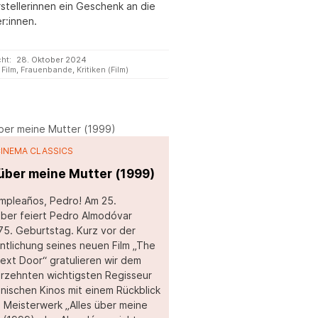
stellerinnen ein Geschenk an die
r:innen.
cht:
28. Oktober 2024
Film
,
Frauenbande
,
Kritiken (Film)
CINEMA CLASSICS
 über meine Mutter (1999)
umpleaños, Pedro! Am 25.
ber feiert Pedro Almodóvar
75. Geburtstag. Kurz vor der
ntlichung seines neuen Film „The
xt Door“ gratulieren wir dem
hrzehnten wichtigsten Regisseur
nischen Kinos mit einem Rückblick
n Meisterwerk „Alles über meine