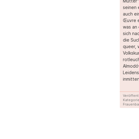
Mutter“
seinen 
auch ei
Œuvre e
was an 
sich na
die Suc
queer, 
Volksku
rotleu
Almodóv
Leidens
inmitte
Veröffent
Kategorie
Frauenb