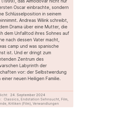
 (1999), das Almodóvar nicht nur
ersten Oscar einbrachte, sondern
ne Schlüsselposition in seinem
innimmt. Andreas Wilink schreibt,
dem Drama über eine Mutter, die
ch dem Unfalltod ihres Sohnes auf
he nach dessen Vater macht,
was camp und was spanische
nst ist. Und er dringt zum
chtenden Zentrum des
arschen Labyrinth der
chaften vor: der Selbstwerdung
n einer neuen Heiligen Familie.
licht:
24. September 2024
:
Classics
,
Endstation Sehnsucht
,
Film
,
ande
,
Kritiken (Film)
,
Verwandlungen