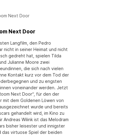
om Next Door
rsten Langfilm, den Pedro
 nicht in seiner Heimat und nicht
sch gedreht hat, spielen Tilda
und Julianne Moore zwei
eundinnen, die sich nach vielen
hne Kontakt kurz vor dem Tod der
ederbegegnen und zu engsten
rinnen voneinander werden. Jetzt
 Room Next Door“, für den der
er mit dem Goldenen Löwen von
ausgezeichnet wurde und bereits
scars gehandelt wird, im Kino zu
ür Andreas Wilink ist das Melodram
s bisher leisester und innigster
d das virtuose Spiel der beiden