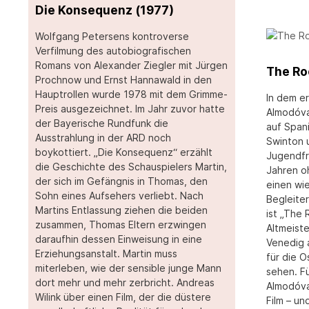
Die Konsequenz (1977)
Wolfgang Petersens kontroverse
Verfilmung des autobiografischen
Romans von Alexander Ziegler mit Jürgen
The Ro
Prochnow und Ernst Hannawald in den
Hauptrollen wurde 1978 mit dem Grimme-
In dem e
Preis ausgezeichnet. Im Jahr zuvor hatte
Almodóvar
der Bayerische Rundfunk die
auf Spani
Ausstrahlung in der ARD noch
Swinton 
boykottiert. „Die Konsequenz“ erzählt
Jugendfr
die Geschichte des Schauspielers Martin,
Jahren o
der sich im Gefängnis in Thomas, den
einen wi
Sohn eines Aufsehers verliebt. Nach
Begleite
Martins Entlassung ziehen die beiden
ist „The
zusammen, Thomas Eltern erzwingen
Altmeist
daraufhin dessen Einweisung in eine
Venedig 
Erziehungsanstalt. Martin muss
für die O
miterleben, wie der sensible junge Mann
sehen. F
dort mehr und mehr zerbricht. Andreas
Almodóvar
Wilink über einen Film, der die düstere
Film – un