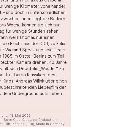
ur wenige Kilometer voneinander
t – und doch in unterschiedlichen
 Zwischen ihnen liegt die Berliner
pro Woche können sie sich nur
ag für wenige Stunden sehen.
ann weiß Thomas nur einen
 die Flucht aus der DDR, zu Felix.
ur Wieland Speck und sein Team
 1985 im Ostteil Berlins zum Teil
steckter Kamera drehen. 40 Jahre
zählt sein Debütfilm „Westler“ zu
estreitbaren Klassikern des
 Kinos. Andreas Wilink über einen
überschreitenden Liebesfilm der
us dem Underground aufs Leben
.
licht:
15. Mai 2025
:
Boys Club
,
Classics
,
Endstation
ht
,
Film
,
Kritiken (Film)
,
Made in Germany