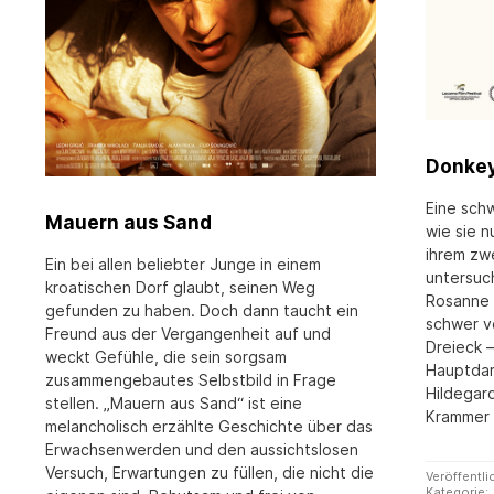
Donke
Eine sch
Mauern aus Sand
wie sie n
ihrem zw
Ein bei allen beliebter Junge in einem
untersuc
kroatischen Dorf glaubt, seinen Weg
Rosanne 
gefunden zu haben. Doch dann taucht ein
schwer v
Freund aus der Vergangenheit auf und
Dreieck 
weckt Gefühle, die sein sorgsam
Hauptdar
zusammengebautes Selbstbild in Frage
Hildegar
stellen. „Mauern aus Sand“ ist eine
Krammer 
melancholisch erzählte Geschichte über das
Erwachsenwerden und den aussichtslosen
Versuch, Erwartungen zu füllen, die nicht die
Veröffentli
Kategorie: