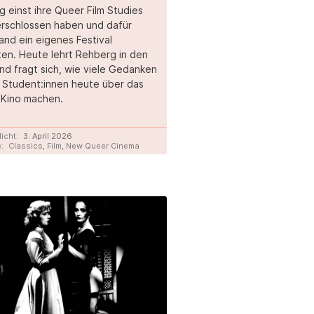
 einst ihre Queer Film Studies
erschlossen haben und dafür
and ein eigenes Festival
en. Heute lehrt Rehberg in den
nd fragt sich, wie viele Gedanken
e Student:innen heute über das
 Kino machen.
licht:
3. April 2026
:
Classics
,
Film
,
New Queer Cinema