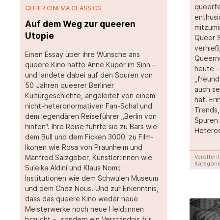
queerfe
QUEER CINEMA CLASSICS
enthusi
Auf dem Weg zur queeren
mitzumi
Utopie
Queer S
verhieß
Einen Essay über ihre Wünsche ans
Queern
queere Kino hatte Anne Küper im Sinn –
heute –
und landete dabei auf den Spuren von
„freun
50 Jahren queerer Berliner
auch se
Kulturgeschichte, angeleitet von einem
hat. Er
nicht-heteronormativen Fan-Schal und
Trends,
dem legendären Reiseführer „Berlin von
Spuren 
hinten“. Ihre Reise führte sie zu Bars wie
Heteros
dem Bull und dem Ficken 3000; zu Film-
Ikonen wie Rosa von Praunheim und
Manfred Salzgeber, Künstler:innen wie
Veröffent
Kategorie
Suleika Aldini und Klaus Nomi;
Institutionen wie dem Schwulen Museum
und dem Chez Nous. Und zur Erkenntnis,
dass das queere Kino weder neue
Meisterwerke noch neue Held:innen
braucht – „sondern ein Verständnis für