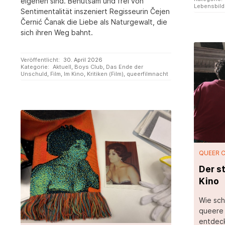
eigenen sind. Behutsam und frei von
Lebensbild
Sentimentalität inszeniert Regisseurin Čejen
Černić Čanak die Liebe als Naturgewalt, die
sich ihren Weg bahnt.
Veröffentlicht:
30. April 2026
Kategorie:
Aktuell
,
Boys Club
,
Das Ende der
Unschuld
,
Film
,
Im Kino
,
Kritiken (Film)
,
queerfilmnacht
QUEER 
Der s
Kino
Wie sch
queere 
entdeck