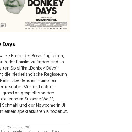
y Days
warze Farce der Boshaftigkeiten,
ur in der Familie zu finden sind: In
eiten Spielfilm „Donkey Days“
ht die niederländische Regisseurin
Pel mit beißendem Humor ein
errutschtes Mutter-Töchter-
– grandios gespielt von den
stellerinnen Susanne Wolff,
d Schmahl und der Newcomerin Jil
in einem spektakulären Kinodebüt.
cht:
25. Juni 2026
Frauenbande
,
Im Kino
,
Kritiken (Film)
,