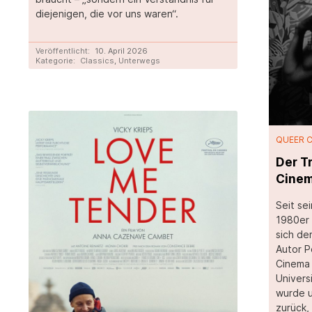
diejenigen, die vor uns waren“.
Veröffentlicht:
10. April 2026
Kategorie:
Classics
,
Unterwegs
QUEER 
Der T
Cine
Seit se
1980er 
sich de
Autor 
Cinema 
Univers
wurde u
zurück,