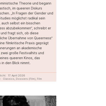
ministische Theorie und begann
astisch, im queeren Diskurs
schen. „In Fragen der Gender und
tudies möglichst radikal sein
, auch selbst ein bisschen
ess abzubekommen“, schreibt er
 und fragt sich, ob diese
dliche Übernahme von Queerness“
ine filmkritische Praxis geprägt
innerungen an akademische
 zwei große Festivalhits und
eines queeren Kinos, das
 in den Blick nimmt.
licht:
17. April 2026
:
Classics
,
Dossiers (Film)
,
Film