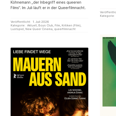
Köhnemann „der Inbegriff eines queeren
Films“. Im Juli läuft er in der Queerfilmnacht.
Veröffentli
Kategorie:
Veröffentlicht:
1. Juli 2026
Kategorie:
Aktuell
,
Boys Club
,
Film
,
Kritiken (Film)
,
Lustspiel
,
New Queer Cinema
,
queerfilmnacht