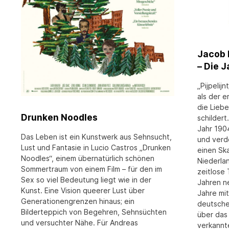
Jacob I
– Die 
„Pijpelij
als der 
die Lieb
Drunken Noodles
schilder
Jahr 190
Das Leben ist ein Kunstwerk aus Sehnsucht,
und verd
Lust und Fantasie in Lucio Castros „Drunken
einen Sk
Noodles“, einem übernatürlich schönen
Niederla
Sommertraum von einem Film – für den im
zeitlose
Sex so viel Bedeutung liegt wie in der
Jahren ne
Kunst. Eine Vision queerer Lust über
Jahre mit
Generationengrenzen hinaus; ein
deutsche
Bilderteppich von Begehren, Sehnsüchten
über das 
und versuchter Nähe. Für Andreas
verkannt