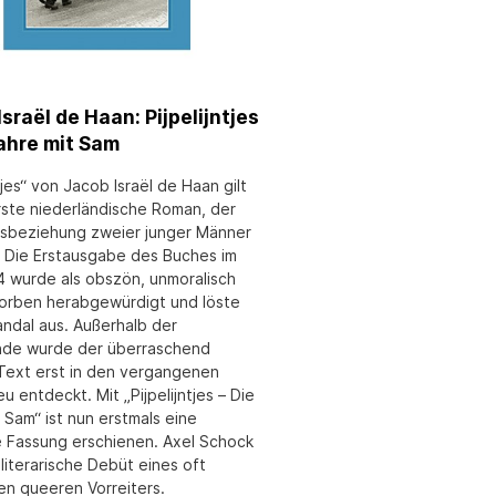
sraël de Haan: Pijpelijntjes
Jahre mit Sam
ntjes“ von Jacob Israël de Haan gilt
erste niederländische Roman, der
esbeziehung zweier junger Männer
t. Die Erstausgabe des Buches im
4 wurde als obszön, unmoralisch
orben herabgewürdigt und löste
andal aus. Außerhalb der
nde wurde der überraschend
 Text erst in den vergangenen
u entdeckt. Mit „Pijpelijntjes – Die
 Sam“ ist nun erstmals eine
 Fassung erschienen. Axel Schock
literarische Debüt eines oft
en queeren Vorreiters.