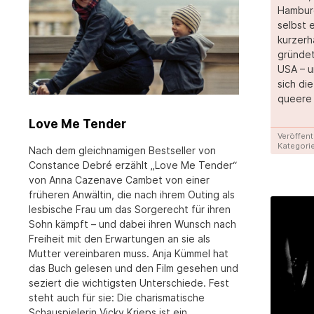
Hamburg
selbst 
kurzerh
gründet
USA – u
sich di
queere
Love Me Tender
Veröffent
Kategorie
Nach dem gleichnamigen Bestseller von
Constance Debré erzählt „Love Me Tender“
von Anna Cazenave Cambet von einer
früheren Anwältin, die nach ihrem Outing als
lesbische Frau um das Sorgerecht für ihren
Sohn kämpft – und dabei ihren Wunsch nach
Freiheit mit den Erwartungen an sie als
Mutter vereinbaren muss. Anja Kümmel hat
das Buch gelesen und den Film gesehen und
seziert die wichtigsten Unterschiede. Fest
steht auch für sie: Die charismatische
Schauspielerin Vicky Krieps ist ein