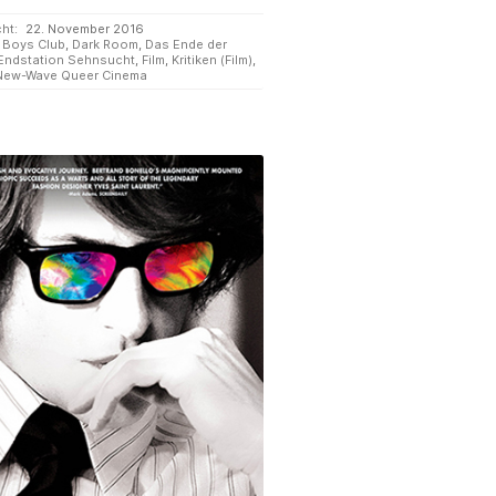
cht:
22. November 2016
Boys Club
,
Dark Room
,
Das Ende der
Endstation Sehnsucht
,
Film
,
Kritiken (Film)
,
New-Wave Queer Cinema