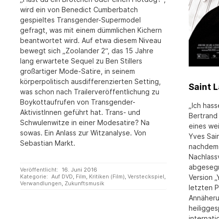
wird ein von Benedict Cumberbatch
gespieltes Transgender-Supermodel
gefragt, was mit einem dümmlichen Kichern
beantwortet wird. Auf etwa diesem Niveau
bewegt sich „Zoolander 2“, das 15 Jahre
lang erwartete Sequel zu Ben Stillers
großartiger Mode-Satire, in seinem
körperpolitisch ausdifferenzierten Setting,
Saint 
was schon nach Trailerveröffentlichung zu
Boykottaufrufen von Transgender-
„Ich hass
AktivistInnen geführt hat. Trans- und
Bertrand 
Schwulenwitze in einer Modesatire? Na
eines wei
sowas. Ein Anlass zur Witzanalyse. Von
Yves Sai
Sebastian Markt.
nachdem 
Nachlass
abgesegn
Veröffentlicht:
16. Juni 2016
Kategorie:
Auf DVD
,
Film
,
Kritiken (Film)
,
Versteckspiel
,
Version „
Verwandlungen
,
Zukunftsmusik
letzten 
Annäheru
heiligge
internat