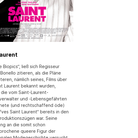
Laurent
e Biopics“, ließ sich Regisseur
Bonello zitieren, als die Pläne
teren, nämlich seines, Films über
nt Laurent bekannt wurden,
die vom Saint-Laurent-
verwalter und -Lebensgefährten
ete (und rechtschaffend öde)
Yves Saint Laurent“ bereits in den
Produktionszügen war. Seine
ng an die somit schon
sprochene queere Figur der
ionalen Modegeschichte versucht