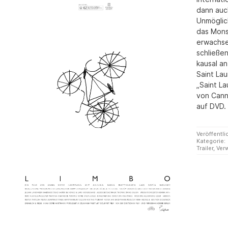
dann auc
Unmöglich
das Monst
erwachse
schließen
kausal an
Saint Lau
„Saint L
von Canne
auf DVD.
Veröffentli
Kategorie:
Trailer
,
Ver