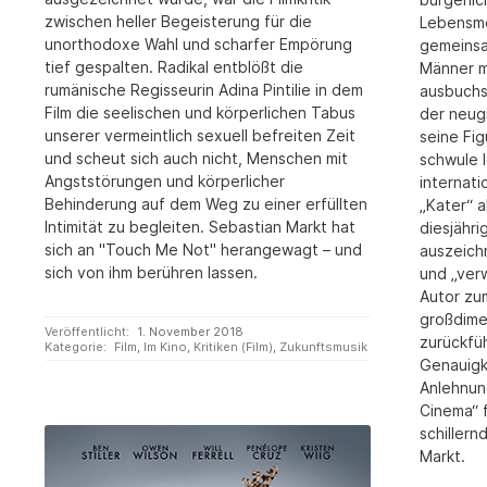
zwischen heller Begeisterung für die
Lebensmod
unorthodoxe Wahl und scharfer Empörung
gemeinsa
tief gespalten. Radikal entblößt die
Männer m
rumänische Regisseurin Adina Pintilie in dem
ausbuchs
Film die seelischen und körperlichen Tabus
der neug
unserer vermeintlich sexuell befreiten Zeit
seine Fig
und scheut sich auch nicht, Menschen mit
schwule I
Angststörungen und körperlicher
internat
Behinderung auf dem Weg zu einer erfüllten
„Kater“ a
Intimität zu begleiten. Sebastian Markt hat
diesjähr
sich an "Touch Me Not" herangewagt – und
auszeich
sich von ihm berühren lassen.
und „verw
Autor zu
großdime
Veröffentlicht:
1. November 2018
zurückfüh
Kategorie:
Film
,
Im Kino
,
Kritiken (Film)
,
Zukunftsmusik
Genauigke
Anlehnun
Cinema“ f
schillern
Markt.