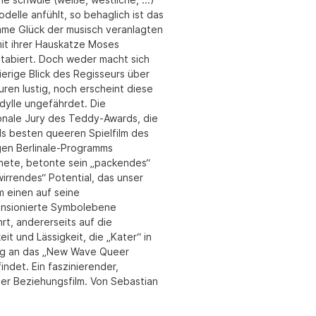
elle anfühlt, so behaglich ist das
me Glück der musisch veranlagten
it ihrer Hauskatze Moses
tabiert. Doch weder macht sich
ierige Blick des Regisseurs über
uren lustig, noch erscheint diese
dylle ungefährdet. Die
ionale Jury des Teddy-Awards, die
ls besten queeren Spielfilm des
igen Berlinale-Programms
nete, betonte sein „packendes“
irrendes“ Potential, das unser
m einen auf seine
nsionierte Symbolebene
rt, andererseits auf die
it und Lässigkeit, die „Kater“ in
g an das „New Wave Queer
indet. Ein faszinierender,
der Beziehungsfilm. Von Sebastian