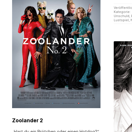
Veröffentli
Kategorie:
Unschuld
,
Lustspiel
,
Zoolander 2
„Hast du ein Brötchen oder einen Hotdog?“,