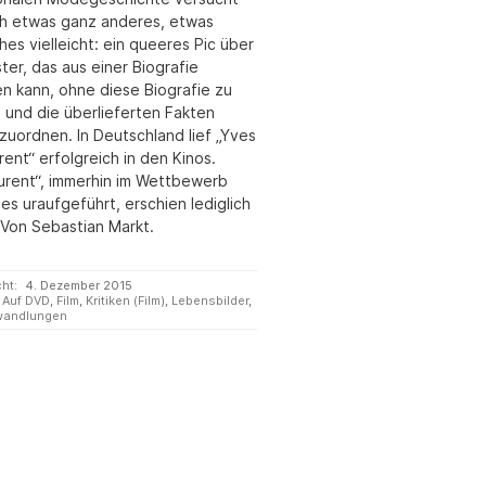
h etwas ganz anderes, etwas
es vielleicht: ein queeres Pic über
er, das aus einer Biografie
n kann, ohne diese Biografie zu
 und die überlieferten Fakten
zuordnen. In Deutschland lief „Yves
rent“ erfolgreich in den Kinos.
aurent“, immerhin im Wettbewerb
s uraufgeführt, erschien lediglich
 Von Sebastian Markt.
cht:
4. Dezember 2015
Auf DVD
,
Film
,
Kritiken (Film)
,
Lebensbilder
,
wandlungen