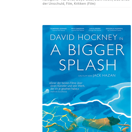
der Unschuld
,
Film
,
Kritiken (Film)