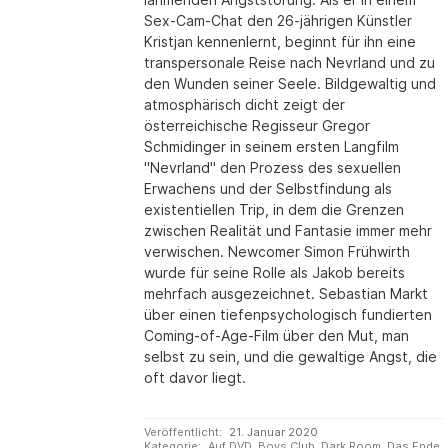
Sex-Cam-Chat den 26-jährigen Künstler
Kristjan kennenlernt, beginnt für ihn eine
transpersonale Reise nach Nevrland und zu
den Wunden seiner Seele. Bildgewaltig und
atmosphärisch dicht zeigt der
österreichische Regisseur Gregor
Schmidinger in seinem ersten Langfilm
"Nevrland" den Prozess des sexuellen
Erwachens und der Selbstfindung als
existentiellen Trip, in dem die Grenzen
zwischen Realität und Fantasie immer mehr
verwischen. Newcomer Simon Frühwirth
wurde für seine Rolle als Jakob bereits
mehrfach ausgezeichnet. Sebastian Markt
über einen tiefenpsychologisch fundierten
Coming-of-Age-Film über den Mut, man
selbst zu sein, und die gewaltige Angst, die
oft davor liegt.
Veröffentlicht:
21. Januar 2020
Kategorie:
Auf DVD
,
Boys Club
,
Dark Room
,
Das Ende