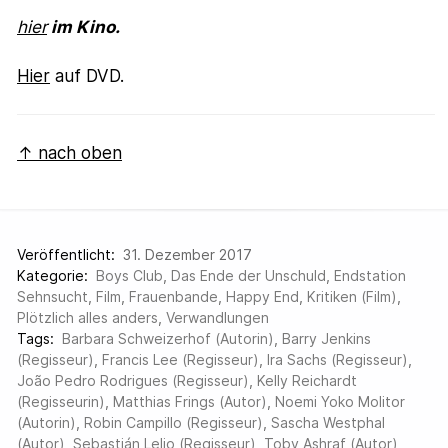
hier
im Kino.
Hier
auf DVD.
↑ nach oben
Veröffentlicht:
31. Dezember 2017
Kategorie:
Boys Club
,
Das Ende der Unschuld
,
Endstation
Sehnsucht
,
Film
,
Frauenbande
,
Happy End
,
Kritiken (Film)
,
Plötzlich alles anders
,
Verwandlungen
Tags:
Barbara Schweizerhof (Autorin)
,
Barry Jenkins
(Regisseur)
,
Francis Lee (Regisseur)
,
Ira Sachs (Regisseur)
,
João Pedro Rodrigues (Regisseur)
,
Kelly Reichardt
(Regisseurin)
,
Matthias Frings (Autor)
,
Noemi Yoko Molitor
(Autorin)
,
Robin Campillo (Regisseur)
,
Sascha Westphal
(Autor)
,
Sebastián Lelio (Regisseur)
,
Toby Ashraf (Autor)