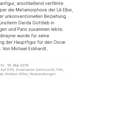
anfigur, anschließend verfilmte
er die Metamorphose der Lili Elbe,
iner unkonventionellen Beziehung
ünstlerin Gerda Gottlieb in
en und Paris zusammen lebte.
dmayne wurde für seine
ung der Hauptfigur für den Oscar
. Von Michael Eckhardt.
cht:
19. Mai 2016
Auf DVD
,
Endstation Sehnsucht
,
Film
,
de
,
Kritiken (Film)
,
Verwandlungen