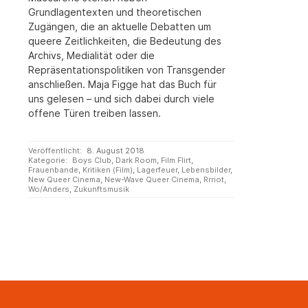
Grundlagentexten und theoretischen
Zugängen, die an aktuelle Debatten um
queere Zeitlich­keiten, die Bedeutung des
Archivs, Medialität oder die
Repräsentationspolitiken von Transgender
anschließen. Maja Figge hat das Buch für
uns gelesen – und sich dabei durch viele
offene Türen treiben lassen.
Veröffentlicht:
8. August 2018
Kategorie:
Boys Club
,
Dark Room
,
Film Flirt
,
Frauenbande
,
Kritiken (Film)
,
Lagerfeuer
,
Lebensbilder
,
New Queer Cinema
,
New-Wave Queer Cinema
,
Rrriot
,
Wo/Anders
,
Zukunftsmusik