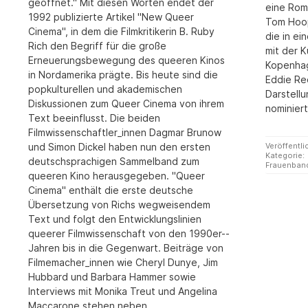
geöffnet." Mit diesen Worten endet der
eine Rom
1992 publizierte Artikel "New Queer
Tom Hoop
Cinema", in dem die Filmkritikerin B. Ruby
die in e
Rich den Begriff für die große
mit der K
Erneuerungsbewegung des queeren Kinos
Kopenhag
in Nordamerika prägte. Bis heute sind die
Eddie Re
popkulturellen und akademischen
Darstell
Diskussionen zum Queer Cinema von ihrem
nominiert
Text beeinflusst. Die beiden
Filmwissenschaftler_innen Dagmar Brunow
und Simon Dickel haben nun den ersten
Veröffentli
Kategorie:
deutschsprachigen Sammelband zum
Frauenban
queeren Kino herausgegeben. "Queer
Cinema" enthält die erste deutsche
Übersetzung von Richs wegweisendem
Text und folgt den Entwicklungs­linien
queerer Filmwissenschaft von den 1990er-­
Jahren bis in die Gegenwart. Beiträge von
Filmemacher_innen wie Cheryl Dunye, Jim
Hubbard und Barbara Hammer sowie
Interviews mit Monika Treut und Angelina
Maccarone stehen neben