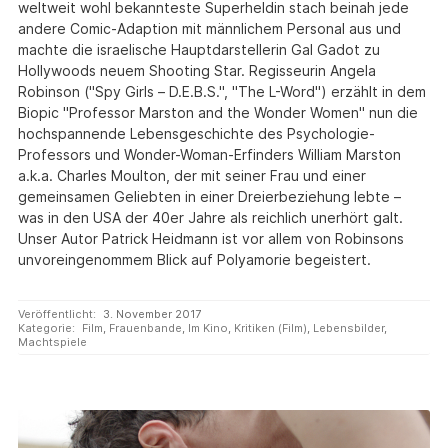
weltweit wohl bekannteste Superheldin stach beinah jede
andere Comic-Adaption mit männlichem Personal aus und
machte die israelische Hauptdarstellerin Gal Gadot zu
Hollywoods neuem Shooting Star. Regisseurin Angela
Robinson ("Spy Girls – D.E.B.S.", "The L-Word") erzählt in dem
Biopic "Professor Marston and the Wonder Women" nun die
hochspannende Lebensgeschichte des Psychologie-
Professors und Wonder-Woman-Erfinders William Marston
a.k.a. Charles Moulton, der mit seiner Frau und einer
gemeinsamen Geliebten in einer Dreierbeziehung lebte –
was in den USA der 40er Jahre als reichlich unerhört galt.
Unser Autor Patrick Heidmann ist vor allem von Robinsons
unvoreingenommem Blick auf Polyamorie begeistert.
Veröffentlicht:
3. November 2017
Kategorie:
Film
,
Frauenbande
,
Im Kino
,
Kritiken (Film)
,
Lebensbilder
,
Machtspiele