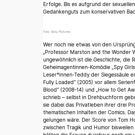
Erfolge. Bis es aufgrund der sexuell
Gedankenguts zum konservativen Bac
Foto: Sony Pictures
Wer noch nie etwas von den Ursprüng
„Professor Marston and the Wonder W
ungewöhnlich ist die Geschichte, die 
Geheimagentinnen-Komödie „Spy Girls –
Leser*innen-Teddy der Siegessäule erhi
Fully Loaded“ (2005) vor allem Serien
Blood“ (2008-14) und „How to Get Awa
schrieb – selbst in Drehbuchform gebr
sie dabei das Privatleben ihrer drei P
thematischen Inhalten der Comics. Das 
gelungen wäre. Der Score von Tom How
zwischen Tragik und Humor bisweilen