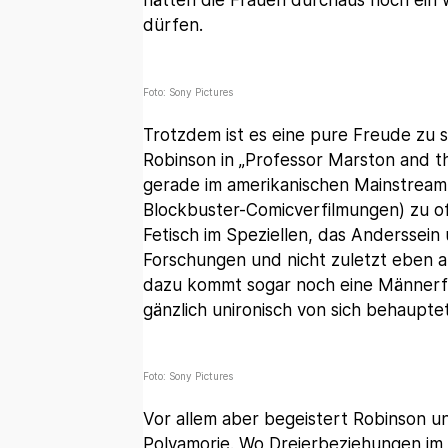
hätten die Frauen durchaus noch ein 
dürfen.
Foto: Sony Pictures
Trotzdem ist es eine pure Freude zu 
Robinson in „Professor Marston and t
gerade im amerikanischen Mainstream-K
Blockbuster-Comicverfilmungen) zu of
Fetisch im Speziellen, das Anderssein
Forschungen und nicht zuletzt eben a
dazu kommt sogar noch eine Männerfi
gänzlich unironisch von sich behauptet,
Foto: Sony Pictures
Vor allem aber begeistert Robinson 
Polyamorie. Wo Dreierbeziehungen im 