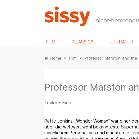
FILM
CLASSICS
LITERATUR
Home
Film
Professor Marston and th
Professor Marston a
Trailer
•
Kino
Patty Jenkins‘ „Wonder Woman“ war einer der 
über die weltweit wohl bekannteste Superhe
männlichem Personal aus und machte die isra
neuem Shooting Star. Regisseurin Angela Robin