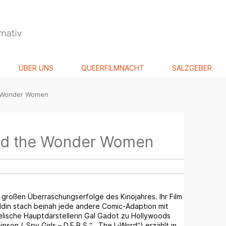
ÜBER UNS
QUEERFILMNACHT
SALZGEBER
e Wonder Women
nd the Wonder Women
großen Überraschungserfolge des Kinojahres. Ihr Film
ldin stach beinah jede andere Comic-Adaption mit
elische Hauptdarstellerin Gal Gadot zu Hollywoods
son („Spy Girls – D.E.B.S.“, „The L-Word“) erzählt in