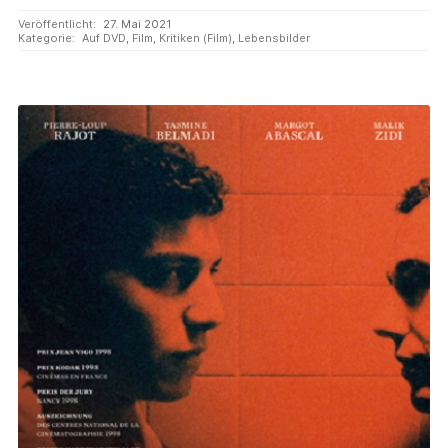
Veröffentlicht:
27. Mai 2021
Kategorie:
Auf DVD
,
Film
,
Kritiken (Film)
,
Lebensbilder