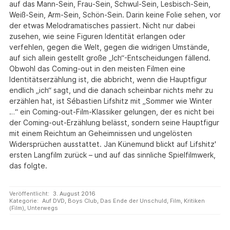
auf das Mann-Sein, Frau-Sein, Schwul-Sein, Lesbisch-Sein,
Weiß-Sein, Arm-Sein, Schön-Sein. Darin keine Folie sehen, vor
der etwas Melodramatisches passiert. Nicht nur dabei
zusehen, wie seine Figuren Identität erlangen oder
verfehlen, gegen die Welt, gegen die widrigen Umstände,
auf sich allein gestellt große „Ich“-Entscheidungen fällend.
Obwohl das Coming-out in den meisten Filmen eine
Identitätserzählung ist, die abbricht, wenn die Hauptfigur
endlich „ich“ sagt, und die danach scheinbar nichts mehr zu
erzählen hat, ist Sébastien Lifshitz mit „Sommer wie Winter
…“ ein Coming-out-Film-Klassiker gelungen, der es nicht bei
der Coming-out-Erzählung belässt, sondern seine Hauptfigur
mit einem Reichtum an Geheimnissen und ungelösten
Widersprüchen ausstattet. Jan Künemund blickt auf Lifshitz'
ersten Langfilm zurück – und auf das sinnliche Spielfilmwerk,
das folgte.
Veröffentlicht:
3. August 2016
Kategorie:
Auf DVD
,
Boys Club
,
Das Ende der Unschuld
,
Film
,
Kritiken
(Film)
,
Unterwegs