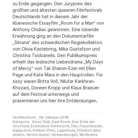
zu Ende gegangen. Den Jurypreis des
größten und ältesten queeren Filmfestivals
Deutschlands hat in diesem Jahr der
libanesische Essayfilm „Room for a Man“ von
Anthony Chidiac gewonnen. Eine lobende
Erwähnung ging an den Dokumentarfilm
„Silvana“ des schwedischen Regiekollektivs
von Olivia Kastebring, Mika Gustafson und
Christina Tsiobanelis. Den Publikumspreis
erhielt das lesbische Liebesdrama „My Days
of Mercy“ von Tali Shalom-Ezer mit Ellen
Page und Kate Mara in den Hauptrollen. Für
sissy waren Britta Voß, Nilufar Karkhiran-
Khozani, Doreen Kropp und Klaus Braeuer
auf dem Festival unterwegs und
präsentieren uns hier ihre Entdeckungen.
Veröffentlicht:
26. Oktober 2018
Kategorie:
Boys Club
,
Dark Room
,
Das Ende der
Unschuld
,
Endstation Sehnsucht
,
Film
,
Frauenbande
,
Happy End
,
Kritiken (Film)
,
Lagerfeuer
,
Plötzlich alles
anders
,
Versteckspiel
,
Verwandlungen
,
Wo/Anders