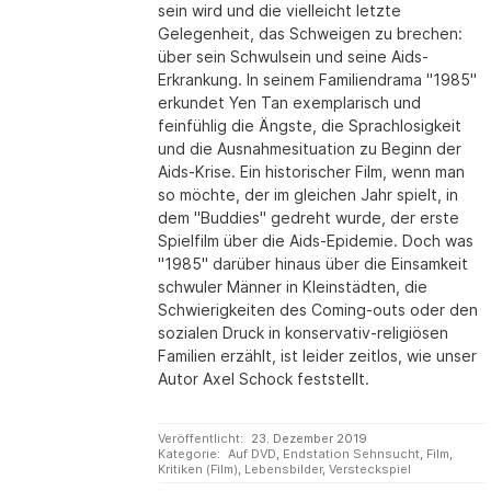
sein wird und die vielleicht letzte
Gelegenheit, das Schweigen zu brechen:
über sein Schwulsein und seine Aids-
Erkrankung. In seinem Familiendrama "1985"
erkundet Yen Tan exemplarisch und
feinfühlig die Ängste, die Sprachlosigkeit
und die Ausnahmesituation zu Beginn der
Aids-Krise. Ein historischer Film, wenn man
so möchte, der im gleichen Jahr spielt, in
dem "Buddies" gedreht wurde, der erste
Spielfilm über die Aids-Epidemie. Doch was
"1985" darüber hinaus über die Einsamkeit
schwuler Männer in Kleinstädten, die
Schwierigkeiten des Coming-outs oder den
sozialen Druck in konservativ-religiösen
Familien erzählt, ist leider zeitlos, wie unser
Autor Axel Schock feststellt.
Veröffentlicht:
23. Dezember 2019
Kategorie:
Auf DVD
,
Endstation Sehnsucht
,
Film
,
Kritiken (Film)
,
Lebensbilder
,
Versteckspiel