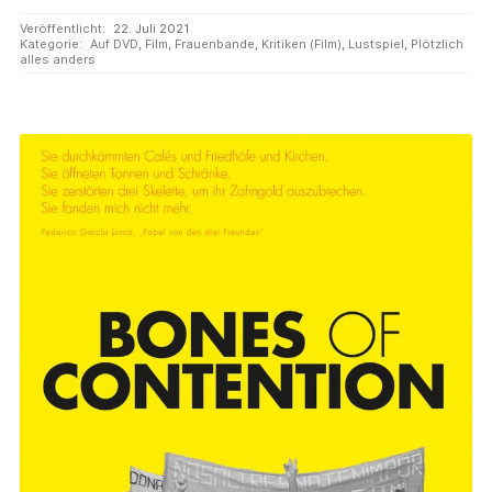
Veröffentlicht:
22. Juli 2021
Kategorie:
Auf DVD
,
Film
,
Frauenbande
,
Kritiken (Film)
,
Lustspiel
,
Plötzlich
alles anders