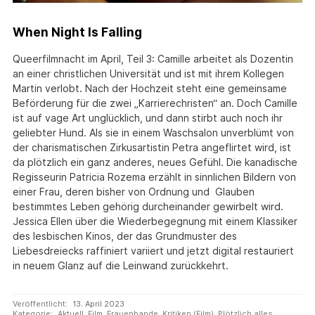
When Night Is Falling
Queerfilmnacht im April, Teil 3: Camille arbeitet als Dozentin
an einer christlichen Universität und ist mit ihrem Kollegen
Martin verlobt. Nach der Hochzeit steht eine gemeinsame
Beförderung für die zwei „Karrierechristen“ an. Doch Camille
ist auf vage Art unglücklich, und dann stirbt auch noch ihr
geliebter Hund. Als sie in einem Waschsalon unverblümt von
der charismatischen Zirkusartistin Petra angeflirtet wird, ist
da plötzlich ein ganz anderes, neues Gefühl. Die kanadische
Regisseurin Patricia Rozema erzählt in sinnlichen Bildern von
einer Frau, deren bisher von Ordnung und Glauben
bestimmtes Leben gehörig durcheinander gewirbelt wird.
Jessica Ellen über die Wiederbegegnung mit einem Klassiker
des lesbischen Kinos, der das Grundmuster des
Liebesdreiecks raffiniert variiert und jetzt digital restauriert
in neuem Glanz auf die Leinwand zurückkehrt.
Veröffentlicht:
13. April 2023
Kategorie:
Aktuell
,
Film
,
Frauenbande
,
Kritiken (Film)
,
Plötzlich alles