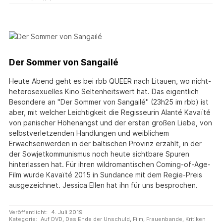
Der Sommer von Sangailé
Heute Abend geht es bei rbb QUEER nach Litauen, wo nicht-
heterosexuelles Kino Seltenheitswert hat. Das eigentlich
Besondere an "Der Sommer von Sangailé" (23h25 im rbb) ist
aber, mit welcher Leichtigkeit die Regisseurin Alanté Kavaïté
von panischer Höhenangst und der ersten großen Liebe, von
selbstverletzenden Handlungen und weiblichem
Erwachsenwerden in der baltischen Provinz erzählt, in der
der Sowjetkommunismus noch heute sichtbare Spuren
hinterlassen hat. Für ihren wildromantischen Coming-of-Age-
Film wurde Kavaïté 2015 in Sundance mit dem Regie-Preis
ausgezeichnet. Jessica Ellen hat ihn für uns besprochen.
Veröffentlicht:
4. Juli 2019
Kategorie:
Auf DVD
,
Das Ende der Unschuld
,
Film
,
Frauenbande
,
Kritiken