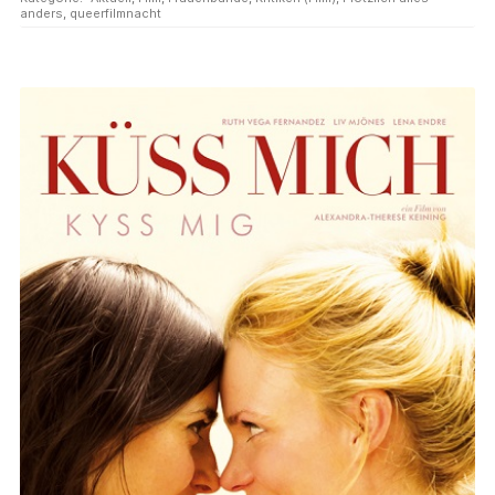
anders
,
queerfilmnacht