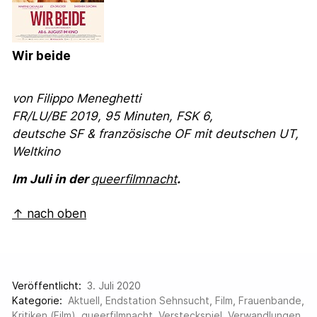
Wir beide
von
Filippo Meneghetti
FR/LU/BE 2019, 95 Minuten, FSK 6,
deutsche SF & französische OF mit deutschen UT,
Weltkino
Im Juli in der
queerfilmnacht
.
↑ nach oben
Veröffentlicht:
3. Juli 2020
Kategorie:
Aktuell
,
Endstation Sehnsucht
,
Film
,
Frauenbande
,
Kritiken (Film)
,
queerfilmnacht
,
Versteckspiel
,
Verwandlungen