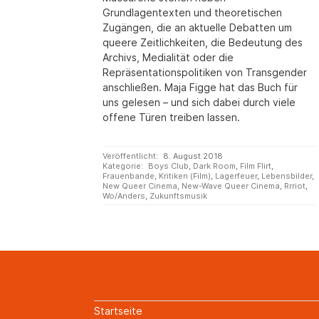
Grundlagentexten und theoretischen
Zugängen, die an aktuelle Debatten um
queere Zeitlich­keiten, die Bedeutung des
Archivs, Medialität oder die
Repräsentationspolitiken von Transgender
anschließen. Maja Figge hat das Buch für
uns gelesen – und sich dabei durch viele
offene Türen treiben lassen.
Veröffentlicht:
8. August 2018
Kategorie:
Boys Club
,
Dark Room
,
Film Flirt
,
Frauenbande
,
Kritiken (Film)
,
Lagerfeuer
,
Lebensbilder
,
New Queer Cinema
,
New-Wave Queer Cinema
,
Rrriot
,
Wo/Anders
,
Zukunftsmusik
Startseite