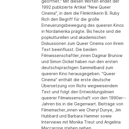
geöffnet." Mit diesen Worten endet der
1992 publizierte Artikel "New Queer
Cinema", in dem die Filmkritikerin B. Ruby
Rich den Begriff für die große
Erneuerungsbewegung des queeren Kinos
in Nordamerika prägte. Bis heute sind die
popkulturellen und akademischen
Diskussionen zum Queer Cinema von ihrem
Text beeinflusst. Die beiden
Filmwissenschaftler_innen Dagmar Brunow
und Simon Dickel haben nun den ersten
deutschsprachigen Sammelband zum
queeren Kino herausgegeben. "Queer
Cinema" enthält die erste deutsche
Übersetzung von Richs wegweisendem
Text und folgt den Entwicklungs­linien
queerer Filmwissenschaft von den 1990er-­
Jahren bis in die Gegenwart. Beiträge von
Filmemacher_innen wie Cheryl Dunye, Jim
Hubbard und Barbara Hammer sowie
Interviews mit Monika Treut und Angelina
Maccarone stehen neben