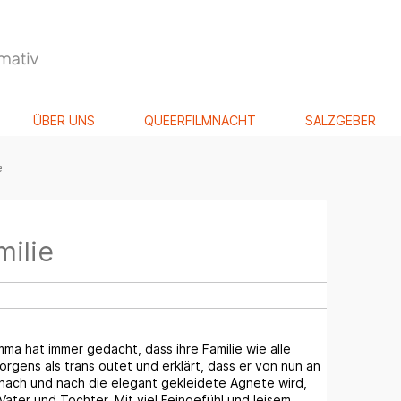
ÜBER UNS
QUEERFILMNACHT
SALZGEBER
e
milie
Emma hat immer gedacht, dass ihre Familie wie alle
orgens als trans outet und erklärt, dass er von nun an
nach und nach die elegant gekleidete Agnete wird,
ater und Tochter. Mit viel Feingefühl und leisem