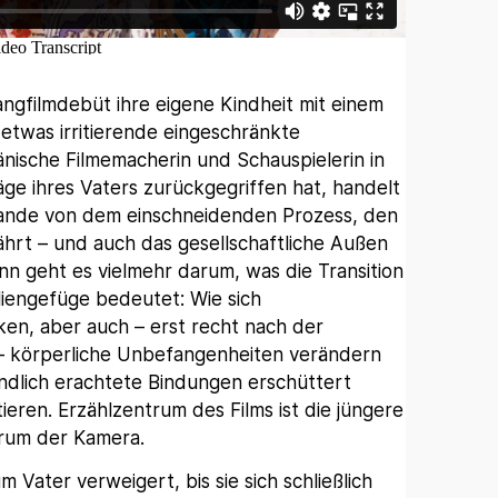
ngfilmdebüt ihre eigene Kindheit mit einem
t etwas irritierende eingeschränkte
nische Filmemacherin und Schauspielerin in
ge ihres Vaters zurückgegriffen hat, handelt
 Rande von dem einschneidenden Prozess, den
hrt – und auch das gesellschaftliche Außen
n geht es vielmehr darum, was die Transition
liengefüge bedeutet: Wie sich
ken, aber auch – erst recht nach der
– körperliche Unbefangenheiten verändern
ändlich erachtete Bindungen erschüttert
tieren. Erzählzentrum des Films ist die jüngere
trum der Kamera.
ater verweigert, bis sie sich schließlich