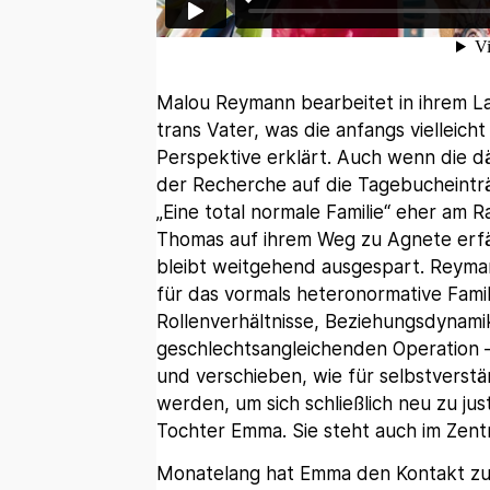
Malou Reymann bearbeitet in ihrem La
trans Vater, was die anfangs vielleich
Perspektive erklärt. Auch wenn die dä
der Recherche auf die Tagebucheinträ
„Eine total normale Familie“ eher am
Thomas auf ihrem Weg zu Agnete erfä
bleibt weitgehend ausgespart. Reyman
für das vormals heteronormative Fami
Rollenverhältnisse, Beziehungsdynami
geschlechtsangleichenden Operation 
und verschieben, wie für selbstverst
werden, um sich schließlich neu zu jus
Tochter Emma. Sie steht auch im Zen
Monatelang hat Emma den Kontakt zum V