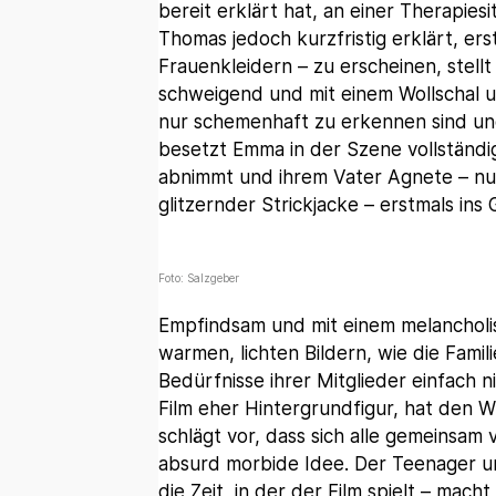
bereit erklärt hat, an einer Therapiesi
Thomas jedoch kurzfristig erklärt, ers
Frauenkleidern – zu erscheinen, stellt 
schweigend und mit einem Wollschal 
nur schemenhaft zu erkennen sind un
besetzt Emma in der Szene vollständig 
abnimmt und ihrem Vater Agnete – nu
glitzernder Strickjacke – erstmals ins G
Foto: Salzgeber
Empfindsam und mit einem melancholi
warmen, lichten Bildern, wie die Famil
Bedürfnisse ihrer Mitglieder einfach ni
Film eher Hintergrundfigur, hat den W
schlägt vor, dass sich alle gemeinsam
absurd morbide Idee. Der Teenager un
die Zeit, in der der Film spielt – mac