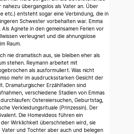
 nahezu übergangslos als Vater an. Über
e etc.) entsteht sogar eine Verbindung, die in
 jüngeren Schwester vorbehalten war. Emma
lt. Als Agnete in den gemeinsamen Ferien vor
llwissen verleugnet und die ahnungslose
 im Raum.
ch nie dramatisch aus, sie bleiben eher als
um stehen. Reymann arbeitet mit
gebrochen als ausformuliert. Was nicht
umso mehr im ausdrucksstarken Gesicht der
lt. Dramaturgischer Erzählfaden sind
ufnahmen, verschiedene Stadien von Emmas
 durchlaufen: Ostereiersuchen, Geburtstag,
sche Verkleidungsrituale (Prinzessin). Der
mivalent. Die Homevideos führen ein
der Wirklichkeit überschrieben wird, sie
on Vater und Tochter aber auch und belegen