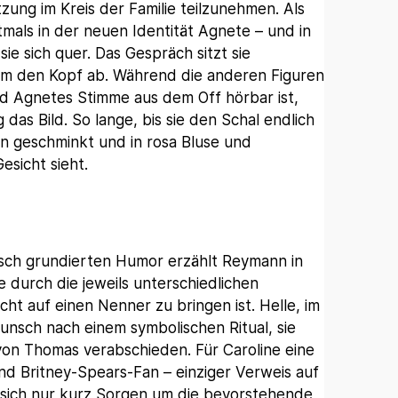
tzung im Kreis der Familie teilzunehmen. Als
tmals in der neuen Identität Agnete – und in
sie sich quer. Das Gespräch sitzt sie
um den Kopf ab. Während die anderen Figuren
d Agnetes Stimme aus dem Off hörbar ist,
das Bild. So lange, bis sie den Schal endlich
n geschminkt und in rosa Bluse und
esicht sieht.
sch grundierten Humor erzählt Reymann in
ie durch die jeweils unterschiedlichen
cht auf einen Nenner zu bringen ist. Helle, im
unsch nach einem symbolischen Ritual, sie
 von Thomas verabschieden. Für Caroline eine
d Britney-Spears-Fan – einziger Verweis auf
ht sich nur kurz Sorgen um die bevorstehende