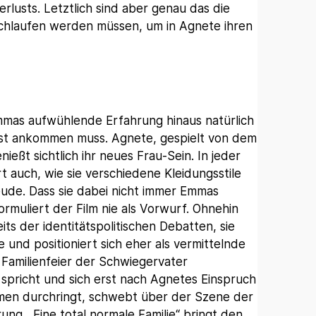
rlusts. Letztlich sind aber genau das die
chlaufen werden müssen, um in Agnete ihren
 Emmas aufwühlende Erfahrung hinaus natürlich
erst ankommen muss. Agnete, gespielt von dem
ießt sichtlich ihr neues Frau-Sein. In jeder
 auch, wie sie verschiedene Kleidungsstile
Freude. Dass sie dabei nicht immer Emmas
muliert der Film nie als Vorwurf. Ohnehin
its der identitätspolitischen Debatten, sie
 und positioniert sich eher als vermittelnde
r Familienfeier der Schwiegervater
spricht und sich erst nach Agnetes Einspruch
men durchringt, schwebt über der Szene der
ng. „Eine total normale Familie“ bringt den