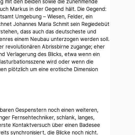
ung mit den beiden sowie die zunehmende
auch Markus in der Gegend hält. Die Gegend:
itsamt Umgebung – Wiesen, Felder, ein
ichnet Johannes Maria Schmit sein Regiedebüt
rstehen, dass auch das deutscheste und
mgenres einem Neubau unterzogen werden soll.
der revolutionären Abrissbirne zugange; eher
nd Verlagerung des Blicks, etwa wenn ein
 Masturbationsszene wird oder wenn die
en plötzlich um eine erotische Dimension
hbaren Gespenstern noch einen weiteren,
unger Fernsehtechniker, schlank, langes,
erste Kontaktversuch über einen Badesee
its synchronisiert, die Blicke noch nicht.