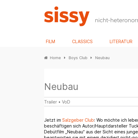
FILM
CLASSICS
LITERATUR
Home
Boys Club
Neubau
Neubau
Trailer
•
VoD
Jetzt im
Salzgeber Club
: Wo möchte ich lebe
beschäftigen sich Autor/Hauptdarsteller Tuc
Debütfilm „Neubau“ aus der Sicht eines jung
beantworten sie mit einem dezidiert nicht-n