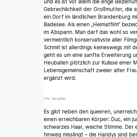
und es ist vor allem die enge Bezieh
Gebrechlichkeit der Großmutter, die 
ein Dorf im ländlichen Brandenburg m
Badesee. Als einen „Heimatfilm“ beze
im Abspann. Man darf das wohl so ve
vermeintlich konservativste aller Fil
Schmit ist allerdings keineswegs mit 
geht es um eine sanfte Erweiterung u
Heuballen plötzlich zur Kulisse einer
Lebensgemeinschaft zweier alter Frau
ergänzt wird.
Foto: Salzgeber
Es gibt neben den queeren, unerreic
einen erreichbaren Körper: Duc, ein j
schwarzes Haar, weiche Stimme. Der 
hinweg misslingt – die Handys sind bere