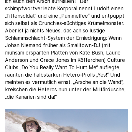
ich euch den Arsch aufreißen?“ Der
schimpfwortverliebte Korporal nennt Ludolf einen
„Tittensoldat“ und eine „Pummelfee“ und entpuppt
sich selbst als Crunchies-süchtiges Krümelmonster.
Aber ist ja nichts Neues, das ach so lustige
Schlammschlacht-System der Erniedrigung: Wenn
Johan Niemand früher als Smalltown-DJ (mit
mühsam ersparten Platten von Kate Bush, Laurie
Anderson und Grace Jones im Köfferchen) Culture
Clubs „Do You Really Want To Hurt Me” auflegte,
raunten die halbstarken Hetero-Prolls „Yes!“ Und
meinten es vermutlich ernst. „Ärsche an die Wand”,
kreischen die Heteros nun unter der Militärdusche,
„die Kanarien sind da!”