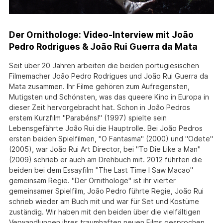
Der Ornithologe: Video-Interview mit João
Pedro Rodrigues & João Rui Guerra da Mata
Seit über 20 Jahren arbeiten die beiden portugiesischen
Filmemacher João Pedro Rodrigues und João Rui Guerra da
Mata zusammen. Ihr Filme gehören zum Aufregensten,
Mutigsten und Schönsten, was das queere Kino in Europa in
dieser Zeit hervorgebracht hat. Schon in João Pedros
erstem Kurzfilm "Parabéns!" (1997) spielte sein
Lebensgefährte João Rui die Hauptrolle. Bei João Pedros
ersten beiden Spielfilmen, "O Fantasma" (2000) und "Odete"
(2005), war João Rui Art Director, bei "To Die Like a Man"
(2009) schrieb er auch am Drehbuch mit. 2012 führten die
beiden bei dem Essayfilm "The Last Time I Saw Macao"
gemeinsam Regie. "Der Ornithologe" ist ihr vierter
gemeinsamer Spielfilm, João Pedro führte Regie, João Rui
schrieb wieder am Buch mit und war für Set und Kostüme
zuständig. Wir haben mit den beiden über die vielfältigen
Verwandlungen ihres traumhaften neuen Films gesprochen,