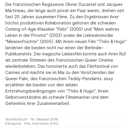
Die französischen Regisseure Olivier Ducastel und Jacques
Martineau, die lange auch privat ein Paar waren, drehen seit
fast 20 Jahren zusammen Filme. Zu den Ergebnissen ihrer
höchst produktiven Kollaboration gehören die schwulen
Coming-of-Age-Klassiker "Felix" (2000) und "Mein wahres
Leben in der Provinz" (2003) sowie die Liebeskomödie
"Meeresfrüchte" (2005). Mit ihrem neuen Film "Théo & Hugo"
landeten die beiden nicht nur einen der Berlinale-
Publikumshits. Der magische Liebesfilm konnte auch ihren Ruf
als zentrale Stimmen des französischen Queer Cinema
wiederbeleben. Das honorierte auch das Filmfestival von
Cannes und machte sie im Mai zu den Vorsitzenden der
Queer Palm, des französischen Teddy-Pendants. sissy
erzählten die beiden von den wilden
Entstehungsbedingungen von "Théo & Hugo", ihrem
Selbstverständnis als schwule Filmemacher und dem
Geheimnis ihrer Zusammenarbeit.
Veröffentlicht:
19. Oktober 2016
Kategorie:
Film
,
Interviews (Film)