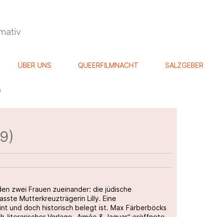
ÜBER UNS
QUEERFILMNACHT
SALZGEBER
)
9)
den zwei Frauen zueinander: die jüdische
ste Mutterkreuzträgerin Lilly. Eine
int und doch historisch belegt ist. Max Färberböcks
h-literarischer Vorlage „Aimée & Jaguar“ eröffnete