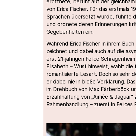
eröffnete, beruht auf der gleichnam
von Erica Fischer. Für das erstmals 
Sprachen übersetzt wurde, führte di
und ordnete deren Erinnerungen krit
Gegebenheiten ein.
Während Erica Fischer in ihrem Buch 
zeichnet und dabei auch auf die as
erst 21-jährigen Felice Schragenheim 
Elisabeth – Wust hinweist, wählt die 
romantisierte Lesart. Doch so sehr d
er dabei nie in bloße Verklärung. Da
im Drehbuch von Max Färberböck u
Erzählhaltung von „Aimée & Jaguar“
Rahmenhandlung – zuerst in Felices P