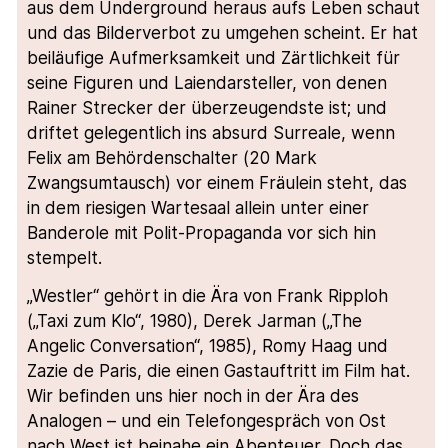
aus dem Underground heraus aufs Leben schaut
und das Bilderverbot zu umgehen scheint. Er hat
beiläufige Aufmerksamkeit und Zärtlichkeit für
seine Figuren und Laiendarsteller, von denen
Rainer Strecker der überzeugendste ist; und
driftet gelegentlich ins absurd Surreale, wenn
Felix am Behördenschalter (20 Mark
Zwangsumtausch) vor einem Fräulein steht, das
in dem riesigen Wartesaal allein unter einer
Banderole mit Polit-Propaganda vor sich hin
stempelt.
„Westler“ gehört in die Ära von Frank Ripploh
(„Taxi zum Klo“, 1980), Derek Jarman („The
Angelic Conversation“, 1985), Romy Haag und
Zazie de Paris, die einen Gastauftritt im Film hat.
Wir befinden uns hier noch in der Ära des
Analogen – und ein Telefongespräch von Ost
nach West ist beinahe ein Abenteuer. Doch das