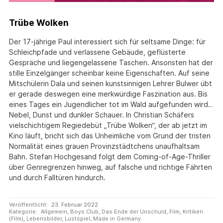
Trübe Wolken
Der 17-jährige Paul interessiert sich für seltsame Dinge: für
Schleichpfade und verlassene Gebäude, geflüsterte
Gespräche und liegengelassene Taschen. Ansonsten hat der
stille Einzelgänger scheinbar keine Eigenschaften. Auf seine
Mitschülerin Dala und seinen kunstsinnigen Lehrer Bulwer übt
er gerade deswegen eine merkwürdige Faszination aus. Bis
eines Tages ein Jugendlicher tot im Wald aufgefunden wird…
Nebel, Dunst und dunkler Schauer. In Christian Schäfers
vielschichtigem Regiedebüt „Trübe Wolken“, der ab jetzt im
Kino läuft, bricht sich das Unheimliche vom Grund der tristen
Normalität eines grauen Provinzstädtchens unaufhaltsam
Bahn. Stefan Hochgesand folgt dem Coming-of-Age-Thriller
über Genregrenzen hinweg, auf falsche und richtige Fährten
und durch Falltüren hindurch.
Veröffentlicht:
23. Februar 2022
Kategorie:
Allgemein
,
Boys Club
,
Das Ende der Unschuld
,
Film
,
Kritiken
(Film)
,
Lebensbilder
,
Lustspiel
,
Made in Germany