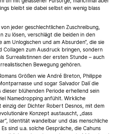
rtin mit gelassener Fürsorge, manchmal aber
ings bleibt sie dabei selbst ein wenig blass
l von jeder geschlechtlichen Zuschreibung,
n zu lösen, verschlägt die beiden in den
de am Unlogischen und am Absurden“, die sie
nd Collagen zum Ausdruck bringen, sondern
 als Surrealistinnen der ersten Stunde – auch
urrealistischen Bewegung gehören.
 Romans Größen wie André Breton, Philippe
ontparnasse und sogar Salvador Dalí die
s dieser blühenden Periode erhellend sein
viel Namedropping anfühlt. Wirkliche
 einzig der Dichter Robert Desnos, mit dem
evolutionäre Konzept austauscht, „dass
bar“, Identität wandelbar und das menschliche
Es sind u.a. solche Gespräche, die Cahuns