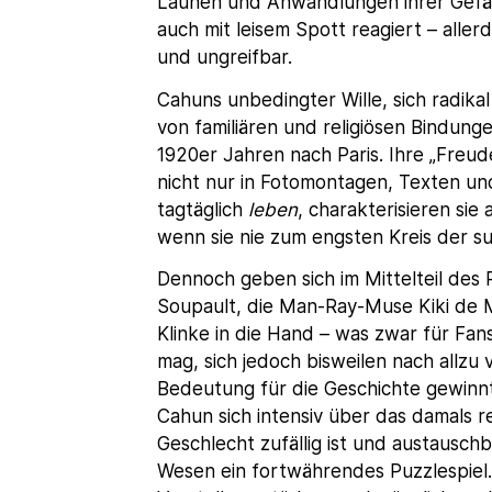
Launen und Anwandlungen ihrer Gefäh
auch mit leisem Spott reagiert – allerd
und ungreifbar.
Cahuns unbedingter Wille, sich radika
von familiären und religiösen Bindunge
1920er Jahren nach Paris. Ihre „Freu
nicht nur in Fotomontagen, Texten u
tagtäglich
leben
, charakterisieren sie
wenn sie nie zum engsten Kreis der s
Dennoch geben sich im Mittelteil des
Soupault, die Man-Ray-Muse Kiki de M
Klinke in die Hand – was zwar für Fan
mag, sich jedoch bisweilen nach allzu 
Bedeutung für die Geschichte gewinnt
Cahun sich intensiv über das damals r
Geschlecht zufällig ist und austausch
Wesen ein fortwährendes Puzzlespiel. 