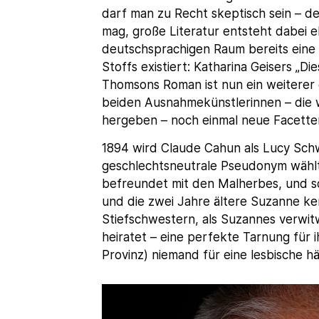
darf man zu Recht skeptisch sein – d
mag, große Literatur entsteht dabei e
deutschsprachigen Raum bereits ein
Stoffs existiert: Katharina Geisers „D
Thomsons Roman ist nun ein weiterer
beiden Ausnahmekünstlerinnen – die w
hergeben – noch einmal neue Facette
1894 wird Claude Cahun als Lucy Sch
geschlechtsneutrale Pseudonym wählt s
befreundet mit den Malherbes, und so 
und die zwei Jahre ältere Suzanne ke
Stiefschwestern, als Suzannes verwi
heiratet – eine perfekte Tarnung für i
Provinz) niemand für eine lesbische hä