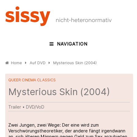
NAVIGATION
Home
Auf DVD
Mysterious Skin (2004)
QUEER CINEMA CLASSICS
Mysterious Skin (2004)
Trailer
•
DVD/VoD
Zwei Jungen, zwei Wege: Der eine wird zum
Verschwörungstheoretiker, der andere fängt irgendwann
an, sich älteren Männern gegen Geld zum Sex anzubieten.