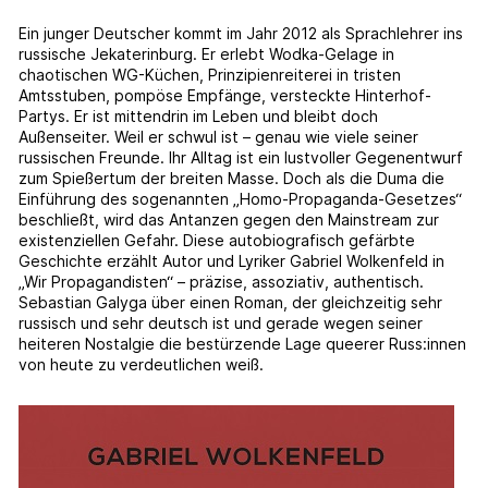
Ein junger Deutscher kommt im Jahr 2012 als Sprachlehrer ins
russische Jekaterinburg. Er erlebt Wodka-Gelage in
chaotischen WG-Küchen, Prinzipienreiterei in tristen
Amtsstuben, pompöse Empfänge, versteckte Hinterhof-
Partys. Er ist mittendrin im Leben und bleibt doch
Außenseiter. Weil er schwul ist – genau wie viele seiner
russischen Freunde. Ihr Alltag ist ein lustvoller Gegenentwurf
zum Spießertum der breiten Masse. Doch als die Duma die
Einführung des sogenannten „Homo-Propaganda-Gesetzes“
beschließt, wird das Antanzen gegen den Mainstream zur
existenziellen Gefahr. Diese autobiografisch gefärbte
Geschichte erzählt Autor und Lyriker Gabriel Wolkenfeld in
„Wir Propagandisten“ – präzise, assoziativ, authentisch.
Sebastian Galyga über einen Roman, der gleichzeitig sehr
russisch und sehr deutsch ist und gerade wegen seiner
heiteren Nostalgie die bestürzende Lage queerer Russ:innen
von heute zu verdeutlichen weiß.