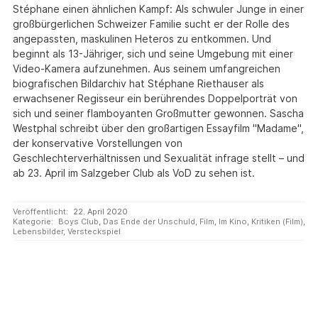
Stéphane einen ähnlichen Kampf: Als schwuler Junge in einer
großbürgerlichen Schweizer Familie sucht er der Rolle des
angepassten, maskulinen Heteros zu entkommen. Und
beginnt als 13-Jähriger, sich und seine Umgebung mit einer
Video-Kamera aufzunehmen. Aus seinem umfangreichen
biografischen Bildarchiv hat Stéphane Riethauser als
erwachsener Regisseur ein berührendes Doppelporträt von
sich und seiner flamboyanten Großmutter gewonnen. Sascha
Westphal schreibt über den großartigen Essayfilm "Madame",
der konservative Vorstellungen von
Geschlechterverhältnissen und Sexualität infrage stellt – und
ab 23. April im Salzgeber Club als VoD zu sehen ist.
Veröffentlicht:
22. April 2020
Kategorie:
Boys Club
,
Das Ende der Unschuld
,
Film
,
Im Kino
,
Kritiken (Film)
,
Lebensbilder
,
Versteckspiel