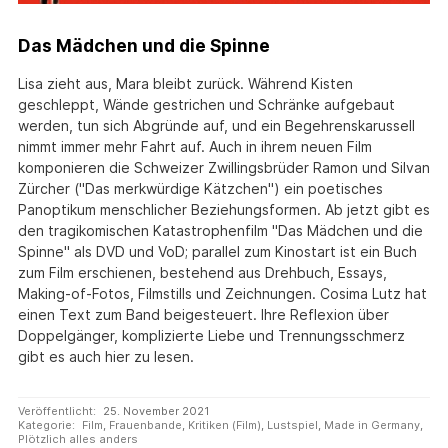
Das Mädchen und die Spinne
Lisa zieht aus, Mara bleibt zurück. Während Kisten
geschleppt, Wände gestrichen und Schränke aufgebaut
werden, tun sich Abgründe auf, und ein Begehrenskarussell
nimmt immer mehr Fahrt auf. Auch in ihrem neuen Film
komponieren die Schweizer Zwillingsbrüder Ramon und Silvan
Zürcher ("Das merkwürdige Kätzchen") ein poetisches
Panoptikum menschlicher Beziehungsformen. Ab jetzt gibt es
den tragikomischen Katastrophenfilm "Das Mädchen und die
Spinne" als DVD und VoD; parallel zum Kinostart ist ein Buch
zum Film erschienen, bestehend aus Drehbuch, Essays,
Making-of-Fotos, Filmstills und Zeichnungen. Cosima Lutz hat
einen Text zum Band beigesteuert. Ihre Reflexion über
Doppelgänger, komplizierte Liebe und Trennungsschmerz
gibt es auch hier zu lesen.
Veröffentlicht:
25. November 2021
Kategorie:
Film
,
Frauenbande
,
Kritiken (Film)
,
Lustspiel
,
Made in Germany
,
Plötzlich alles anders