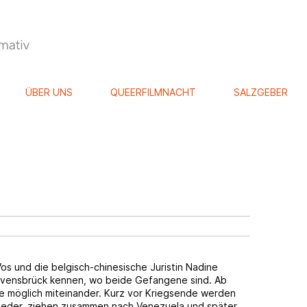
ÜBER UNS
QUEERFILMNACHT
SALZGEBER
s und die belgisch-chinesische Juristin Nadine
avensbrück kennen, wo beide Gefangene sind. Ab
ie möglich miteinander. Kurz vor Kriegsende werden
 wieder, ziehen zusammen nach Venezuela und später