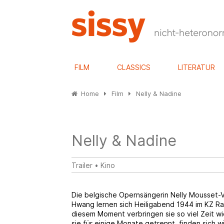
FILM
CLASSICS
LITERATUR
Home
Film
Nelly & Nadine
Nelly & Nadine
Trailer
•
Kino
Die belgische Opernsängerin Nelly Mousset-Vo
Hwang lernen sich Heiligabend 1944 im KZ R
diesem Moment verbringen sie so viel Zeit w
sie für einige Monate getrennt, finden sich