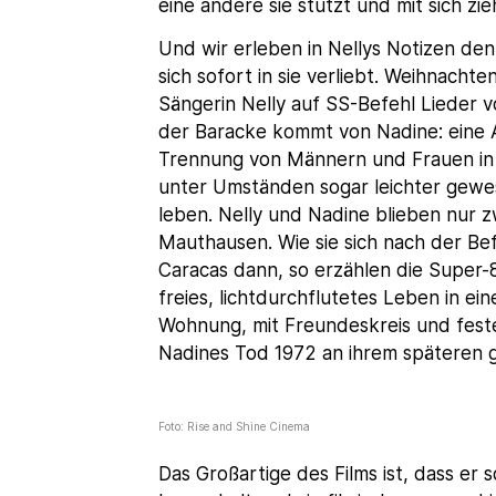
eine andere sie stützt und mit sich zie
Und wir erleben in Nellys Notizen de
sich sofort in sie verliebt. Weihnachte
Sängerin Nelly auf SS-Befehl Lieder 
der Baracke kommt von Nadine: eine A
Trennung von Männern und Frauen in d
unter Umständen sogar leichter gewese
leben. Nelly und Nadine blieben nur 
Mauthausen. Wie sie sich nach der Befr
Caracas dann, so erzählen die Super-8-
freies, lichtdurchflutetes Leben in e
Wohnung, mit Freundeskreis und festen
Nadines Tod 1972 an ihrem späteren g
Foto: Rise and Shine Cinema
Das Großartige des Films ist, dass er 