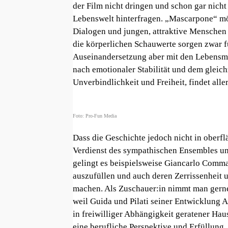
der Film nicht dringen und schon gar nicht
Lebenswelt hinterfragen. „Mascarpone“ möch
Dialogen und jungen, attraktive Menschen 
die körperlichen Schauwerte sorgen zwar f
Auseinandersetzung aber mit den Lebensmo
nach emotionaler Stabilität und dem glei
Unverbindlichkeit und Freiheit, findet aller
Foto: Pro-Fun Media
Dass die Geschichte jedoch nicht in oberflä
Verdienst des sympathischen Ensembles und
gelingt es beispielsweise Giancarlo Comma
auszufüllen und auch deren Zerrissenheit 
machen. Als Zuschauer:in nimmt man gerne 
weil Guida und Pilati seiner Entwicklung 
in freiwilliger Abhängigkeit geratener Ha
eine berufliche Perspektive und Erfüllung. 