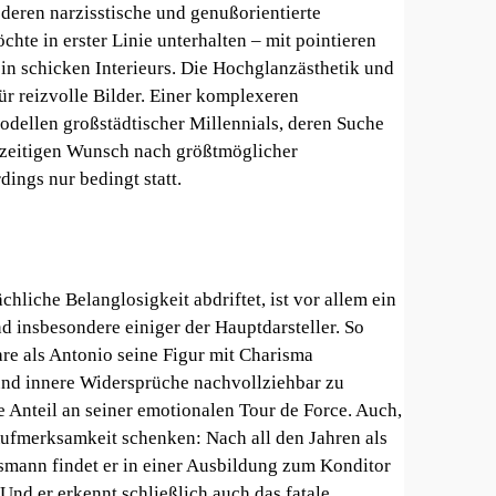
 deren narzisstische und genußorientierte
te in erster Linie unterhalten – mit pointieren
in schicken Interieurs. Die Hochglanzästhetik und
ür reizvolle Bilder. Einer komplexeren
dellen großstädtischer Millennials, deren Suche
chzeitigen Wunsch nach größtmöglicher
dings nur bedingt statt.
chliche Belanglosigkeit abdriftet, ist vor allem ein
 insbesondere einiger der Hauptdarsteller. So
re als Antonio seine Figur mit Charisma
und innere Widersprüche nachvollziehbar zu
Anteil an seiner emotionalen Tour de Force. Auch,
Aufmerksamkeit schenken: Nach all den Jahren als
usmann findet er in einer Ausbildung zum Konditor
Und er erkennt schließlich auch das fatale