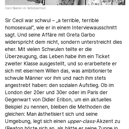
Cecil Beaton im Selbstportrait.
Sir Cecil war schwul – „a terrible, terrible
homosexual“, wie er in einem Interviewausschnitt
sagt. Und seine Affäre mit Greta Garbo
widerspricht dem nicht, sondern unterstreicht dies
eher. Mit vielen Schwulen teilte er die
Überzeugung, das Leben habe ihm ein Ticket
zweiter Klasse ausgestellt, und so erarbeitete er
sich mit eisernem Willen das, was ambitionierte
schwule Männer vor ihm und nach ihm stets
angestrebt haben: den sozialen Aufstieg. Ob im
London der 20er und 30er oder im Paris der
Gegenwart von Didier Eribon, um ein aktuelles
Beispiel zu nennen, bleiben die Methoden die
gleichen: Man ästhetisiert sich und seine
Umgebung, legt sich einen
upper-class
-Akzent zu
(Beaton hörte sich an, als hätte er seine Zunge in