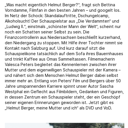
„Was macht eigentlich Helmut Berger?“, fragt sich Bettina
Vorndamme, Filmfan in den besten Jahren – und googelt los.
Im Netz der Schock: Skandalauftritte, Dschungelcamp,
Alkoholsucht! Der Schauspielstar aus „Die Verdammten“ und
„Ludwig II.“, einstmals „schönster Mann der Welt“, scheint nur
noch ein Schatten seiner Selbst zu sein. Die
Finanzcontrollerin aus Niedersachsen beschließt kurzerhand,
den Niedergang zu stoppen. Mit Hilfe ihrer Tochter nimmt sie
Kontakt nach Salzburg auf. Und kurz darauf sitzt die
Schauspielikone tatsächlich auf dem Sofa ihres Bauernhauses
und trinkt Kaffee aus Omas Sammeltassen. Filmemacherin
Valesca Peters begleitet das Kennenlernen zwischen ihrer
Mutter und dem eigenwilligen Schauspieler mit der Kamera –
und nähert sich dem Menschen Helmut Berger dabei selbst
immer mehr an. Entlang von Peters‘ Film und Bergers über 50
Jahre umspannenden Karriere spinnt unser Autor Sascha
Westphal ein Geflecht aus Filmbildern, Gedanken und Figuren,
in dessen Zentrum ein Schauspieler steht, der ein Geschöpf
seiner eigenen Erinnerungen geworden ist. Jetzt gibt es
„Helmut Berger, meine Mutter und ich“ als DVD und VoD.