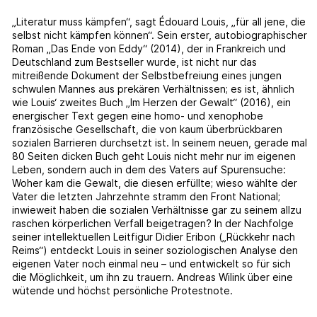
„Literatur muss kämpfen“, sagt Édouard Louis, „für all jene, die
selbst nicht kämpfen können“. Sein erster, autobiographischer
Roman „Das Ende von Eddy“ (2014), der in Frankreich und
Deutschland zum Bestseller wurde, ist nicht nur das
mitreißende Dokument der Selbstbefreiung eines jungen
schwulen Mannes aus prekären Verhältnissen; es ist, ähnlich
wie Louis‘ zweites Buch „Im Herzen der Gewalt“ (2016), ein
energischer Text gegen eine homo- und xenophobe
französische Gesellschaft, die von kaum überbrückbaren
sozialen Barrieren durchsetzt ist. In seinem neuen, gerade mal
80 Seiten dicken Buch geht Louis nicht mehr nur im eigenen
Leben, sondern auch in dem des Vaters auf Spurensuche:
Woher kam die Gewalt, die diesen erfüllte; wieso wählte der
Vater die letzten Jahrzehnte stramm den Front National;
inwieweit haben die sozialen Verhältnisse gar zu seinem allzu
raschen körperlichen Verfall beigetragen? In der Nachfolge
seiner intellektuellen Leitfigur Didier Eribon („Rückkehr nach
Reims“) entdeckt Louis in seiner soziologischen Analyse den
eigenen Vater noch einmal neu – und entwickelt so für sich
die Möglichkeit, um ihn zu trauern. Andreas Wilink über eine
wütende und höchst persönliche Protestnote.