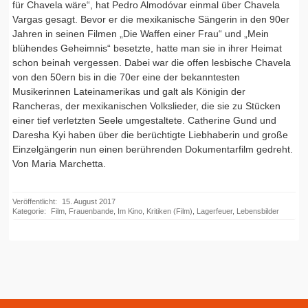
für Chavela wäre“, hat Pedro Almodóvar einmal über Chavela
Vargas gesagt. Bevor er die mexikanische Sängerin in den 90er
Jahren in seinen Filmen „Die Waffen einer Frau“ und „Mein
blühendes Geheimnis“ besetzte, hatte man sie in ihrer Heimat
schon beinah vergessen. Dabei war die offen lesbische Chavela
von den 50ern bis in die 70er eine der bekanntesten
Musikerinnen Lateinamerikas und galt als Königin der
Rancheras, der mexikanischen Volkslieder, die sie zu Stücken
einer tief verletzten Seele umgestaltete. Catherine Gund und
Daresha Kyi haben über die berüchtigte Liebhaberin und große
Einzelgängerin nun einen berührenden Dokumentarfilm gedreht.
Von Maria Marchetta.
Veröffentlicht:
15. August 2017
Kategorie:
Film
,
Frauenbande
,
Im Kino
,
Kritiken (Film)
,
Lagerfeuer
,
Lebensbilder