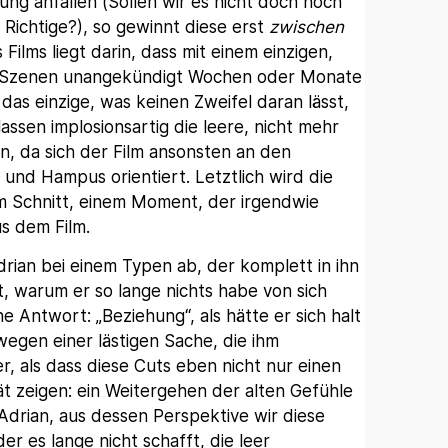
ung anfallen (Sollen wir es nicht doch noch
Richtige?), so gewinnt diese erst
zwischen
 Films liegt darin, dass mit einem einzigen,
i Szenen unangekündigt Wochen oder Monate
das einzige, was keinen Zweifel daran lässt,
 lassen implosionsartig die leere, nicht mehr
, da sich der Film ansonsten an den
nd Hampus orientiert. Letztlich wird die
m Schnitt, einem Moment, der irgendwie
s dem Film.
drian bei einem Typen ab, der komplett in ihn
t, warum er so lange nichts habe von sich
 Antwort: „Beziehung“, als hätte er sich halt
wegen einer lästigen Sache, die ihm
r, als dass diese Cuts eben nicht nur einen
t zeigen: ein Weitergehen der alten Gefühle
Adrian, aus dessen Perspektive wir diese
r es lange nicht schafft, die leer