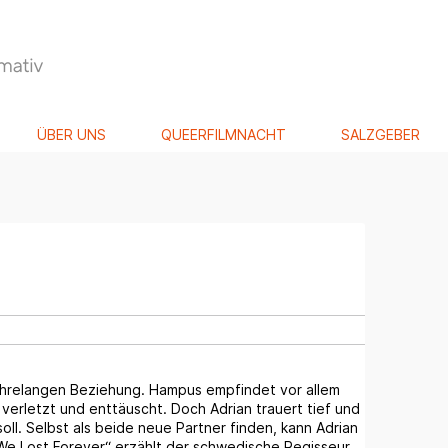
ÜBER UNS
QUEERFILMNACHT
SALZGEBER
ahrelangen Beziehung. Hampus empfindet vor allem
 verletzt und enttäuscht. Doch Adrian trauert tief und
ll. Selbst als beide neue Partner finden, kann Adrian
 We Lost Forever“ erzählt der schwedische Regisseur