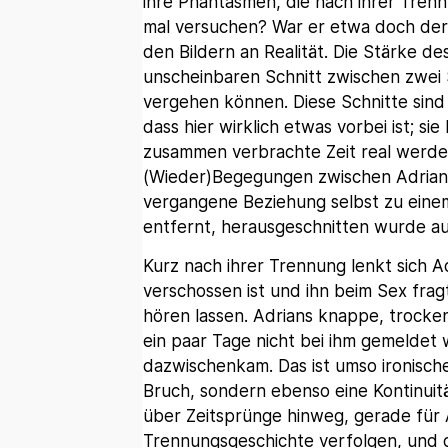
ihre Phantasmen, die nach ihrer Trenn
mal versuchen? War er etwa doch der 
den Bildern an Realität. Die Stärke des
unscheinbaren Schnitt zwischen zwe
vergehen können. Diese Schnitte sind 
dass hier wirklich etwas vorbei ist; sie
zusammen verbrachte Zeit real werden
(Wieder)Begegungen zwischen Adrian u
vergangene Beziehung selbst zu eine
entfernt, herausgeschnitten wurde au
Kurz nach ihrer Trennung lenkt sich A
verschossen ist und ihn beim Sex frag
hören lassen. Adrians knappe, trockene
ein paar Tage nicht bei ihm gemeldet 
dazwischenkam. Das ist umso ironische
Bruch, sondern ebenso eine Kontinuitä
über Zeitsprünge hinweg, gerade für 
Trennungsgeschichte verfolgen, und de