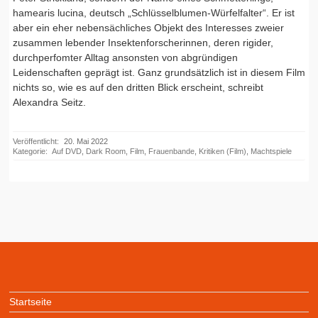
hamearis lucina, deutsch „Schlüsselblumen-Würfelfalter“. Er ist
aber ein eher nebensächliches Objekt des Interesses zweier
zusammen lebender Insektenforscherinnen, deren rigider,
durchperfomter Alltag ansonsten von abgründigen
Leidenschaften geprägt ist. Ganz grundsätzlich ist in diesem Film
nichts so, wie es auf den dritten Blick erscheint, schreibt
Alexandra Seitz.
Veröffentlicht:
20. Mai 2022
Kategorie:
Auf DVD
,
Dark Room
,
Film
,
Frauenbande
,
Kritiken (Film)
,
Machtspiele
Startseite