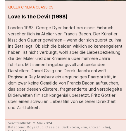
QUEER CINEMA CLASSICS
Love Is the Devil (1998)
London 1963. George Dyer landet bei einem Einbruch
versehentlich im Atelier von Francis Bacon. Der Künstler
lässt den Gauner gewähren – wenn der sich zuerst zu ihm
ins Bett legt. Ob sich die beiden wirklich so kennengelernt
haben, ist nicht verbürgt, wohl aber die Liebesbeziehung,
die der Maler und der Kriminelle über mehrere Jahre
führten. Mit seinen hingebungsvoll aufspielenden
Darstellern Daniel Craig und Derek Jacobi entwirft
Regisseur Ray Maybury ein abgründiges Paarporträt, in
dem zwar keine Gemälde von Francis Bacon auftauchen,
das aber dessen düstere, fragmentierte und verspiegelte
Bilderwelten filmisch kongenial übersetzt. Fritz Göttler
über einen schwulen Liebesfilm von seltener Direktheit
und Zärtlichkeit.
Veröffentlicht:
2. Mai 2024
Kategorie:
Boys Club
,
Classics
,
Dark Room
,
Film
,
Kritiken (Film)
,