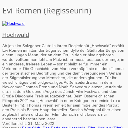
Evi Romen (Regisseurin)
Hochwald
Ab jetzt im Salzgeber Club: In ihrem Regiedebüt „Hochwald“ erzählt
Evi Romen inmitten der trügerischen Idylle der Südtiroler Berge von
einem jungen Mann, der an dem Ort, in den er hineingeboren
wurde, vollkommen fehl am Platz ist. Er muss raus aus der Enge, in
ein anderes, freieres Leben – sonst bleibt er für immer ein
Verlorener. Die Geschichte von Mario verknüpft sie mit dem Thema
der terroristischen Bedrohung und der damit verbundenen Gefahr
der Stigmatisierung von Menschen, die anders glauben. Für ihr
vielschichtiges und bildgewaltiges Außenseiterdrama, in dem
Newcomer Thomas Prenn und Noah Saavedra glänzen, wurde sie
u.a. mit dem Goldenen Auge des Zürich Film Festivals und dem
Große Diagonale Preis ausgezeichnet. Beim Österreichischen
Filmpreis 2021 war „Hochwald“ in neun Kategorien nominiert (u.a.
Bester Film). Thomas Prenn erhielt für sein mitreißendes Porträt
den Preis als Bester Hauptdarsteller. Sascha Westphal über einen
zugleich harten und zarten Film, der sich nicht fassen, nur
annähernd beschreiben lässt.
Veröffentlicht:
31. März 2022