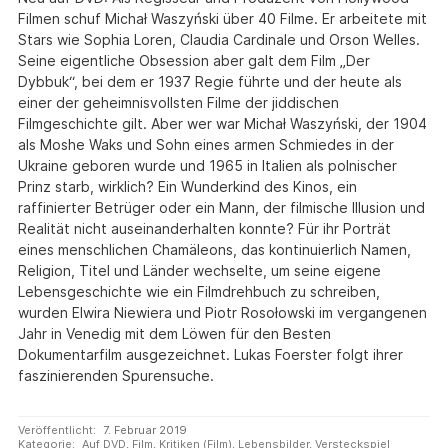
Filmen schuf Michał Waszyński über 40 Filme. Er arbeitete mit
Stars wie Sophia Loren, Claudia Cardinale und Orson Welles.
Seine eigentliche Obsession aber galt dem Film „Der
Dybbuk“, bei dem er 1937 Regie führte und der heute als
einer der geheimnisvollsten Filme der jiddischen
Filmgeschichte gilt. Aber wer war Michał Waszyński, der 1904
als Moshe Waks und Sohn eines armen Schmiedes in der
Ukraine geboren wurde und 1965 in Italien als polnischer
Prinz starb, wirklich? Ein Wunderkind des Kinos, ein
raffinierter Betrüger oder ein Mann, der filmische Illusion und
Realität nicht auseinanderhalten konnte? Für ihr Porträt
eines menschlichen Chamäleons, das kontinuierlich Namen,
Religion, Titel und Länder wechselte, um seine eigene
Lebensgeschichte wie ein Filmdrehbuch zu schreiben,
wurden Elwira Niewiera und Piotr Rosołowski im vergangenen
Jahr in Venedig mit dem Löwen für den Besten
Dokumentarfilm ausgezeichnet. Lukas Foerster folgt ihrer
faszinierenden Spurensuche.
Veröffentlicht:
7. Februar 2019
Kategorie:
Auf DVD
,
Film
,
Kritiken (Film)
,
Lebensbilder
,
Versteckspiel