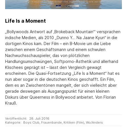
Life Is a Moment
„Bollywoods Antwort auf ‚Brokeback Mountain‘“ versprachen
indische Medien, als 2010 „Dunno Y… Na Jaane Kyun“ in die
dortigen Kinos kam. Der Film – ein B-Movie um die Liebe
zwischen einem Geschäftsmann und einem schwulen
Nachwuchsschauspieler, das von plötzlichen
Handlungsumschwüngen, Softporno-Ästhetik und allerhand
Klischees geprägt ist – lässt den Vergleich gewagt
erscheinen. Die Quasi-Fortsetzung „Life Is a Moment“ hat es
nun aber sogar in die deutschen Kinos geschafft. Ein Film,
dem es an Zwischentönen mangelt, der sich vielleicht aber
gerade deswegen als Ausgangspunkt für einen kleinen
Diskurs über Queerness in Bollywood anbietet. Von Florian
Krauß.
Veröffentlicht:
28. Juli 2016
Kategorie:
Boys Club
,
Frauenbande
,
Kritiken (Film)
,
Wo/Anders