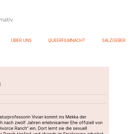
ÜBER UNS
QUEERFILMNACHT
SALZGEBER
)
aturprofessorin Vivian kommt ins Mekka der
ch nach zwölf Jahren erlebnisarmer Ehe offiziell von
vorce Ranch“ ein. Dort lernt sie die sexuell
r Ranch töpfert und abends im Spielcasino arbeitet.