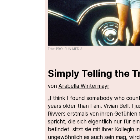
Foto: PRO-FUN MEDIA
Simply Telling the T
von
Arabella Wintermayr
„I think I found somebody who counts
years older than I am. Vivian Bell
.
I j
Rivvers erstmals von ihren Gefühlen 
spricht, die sich eigentlich nur für e
befindet, sitzt sie mit ihrer Kollegin
ungewöhnlich es auch sein mag, wird 