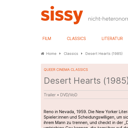
FILM
CLASSICS
LITERATUR
Home
Classics
Desert Hearts (1985)
QUEER CINEMA CLASSICS
Desert Hearts (1985
Trailer
•
DVD/VoD
Reno in Nevada, 1959. Die New Yorker Liter
Spieler:innen und Scheidungswilligen, um si
ihrem Mann zu trennen, und checkt in der „Di
umtriebige Cay kennen, die tagsüber auf de