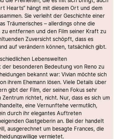
nd die Freiheiten
,
die es mit sich bringt, auch
rt Hearts“ hängt mit diesem Ort und dem
usammen. Sie verleiht der Geschichte einer
s Träumerisches – allerdings ohne die
zu entfernen und den Film seiner Kraft zu
ltuenden Zuversicht schöpft, dass es
nd auf verändern können, tatsächlich gibt.
erschiedlichen Lebenswelten
mit der besonderen Bedeutung von Reno zu
cheidungen bekannt war: Vivian möchte sich
on ihrem Ehemann lösen. Viele Details über
n gibt der Film, der seinen Fokus sehr
Zentrum richtet, nicht. Nur, dass es sich um
handelte, eine Vernunftehe vermutlich,
ein durch ihr elegantes Auftreten
 neigenden Gastgeberin an. Bei der handelt
 will, ausgerechnet um besagte Frances, die
heidungswillige vermietet.