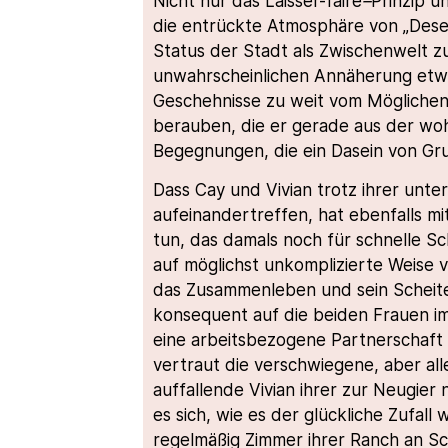
Nicht nur das Lais­ser-faire
–
Prinzip u
die entrückte Atmosphäre von „Dese
Status der Stadt als Zwischenwelt z
unwahrscheinlichen Annäherung etwa
Geschehnisse zu weit vom Möglichen 
berauben, die er gerade aus der woh
Begegnungen, die ein Dasein von Gru
Dass Cay und Vivian trotz ihrer unt
aufeinandertreffen, hat ebenfalls 
tun, das damals noch für schnelle S
auf möglichst unkomplizierte Weise v
das Zusammenleben und sein Scheiter
konsequent auf die beiden Frauen im 
eine arbeitsbezogene Partnerschaft 
vertraut die verschwiegene, aber all
auffallende Vivian ihrer zur Neugier
es sich, wie es der glückliche Zufall
regelmäßig Zimmer ihrer Ranch an Sc