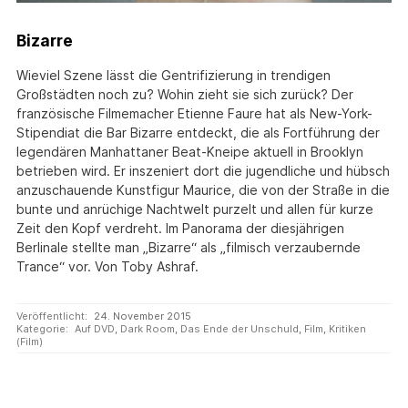
Bizarre
Wieviel Szene lässt die Gentrifizierung in trendigen
Großstädten noch zu? Wohin zieht sie sich zurück? Der
französische Filmemacher Etienne Faure hat als New-York-
Stipendiat die Bar Bizarre entdeckt, die als Fortführung der
legendären Manhattaner Beat-Kneipe aktuell in Brooklyn
betrieben wird. Er inszeniert dort die jugendliche und hübsch
anzuschauende Kunstfigur Maurice, die von der Straße in die
bunte und anrüchige Nachtwelt purzelt und allen für kurze
Zeit den Kopf verdreht. Im Panorama der diesjährigen
Berlinale stellte man „Bizarre“ als „filmisch verzaubernde
Trance“ vor. Von Toby Ashraf.
Veröffentlicht:
24. November 2015
Kategorie:
Auf DVD
,
Dark Room
,
Das Ende der Unschuld
,
Film
,
Kritiken
(Film)