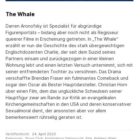
The Whale
Darren Aronofsky ist Spezialist für abgründige
Figurenportäts – bislang aber noch nicht als Regisseur
queerer Filme in Erscheinung getreten. In „The Whale“
erzählt er nun die Geschichte des stark übergewichtigen
Englischdozenten Charlie, der seit dem Suizid seines
Partners einsam und zurückgezogen in einer kleinen
Wohnung lebt und einen letzten Versuch unternimmt, sich mit
seiner entfremdeten Tochter zu versöhnen. Das Drama
verschaffte Brendan Fraser ein fulminantes Comeback und
sogar den Oscar als Bester Hauptdarsteller. Christian Horn
über einen Film, dem das unglückliche Schwulsein seiner
Hauptfigur zwar am Rande zur Kritik an evangelikalen
Kirchengemeinschaften in den USA und deren konservativer
Sexualmoral dient, der ansonsten aber vor allem
bemerkenswert rührselig geraten ist.
Veröffentlicht:
24. April 2023
Kategorie:
Boys Club
,
Endstation Sehnsucht
,
Film
,
Kritiken (Film)