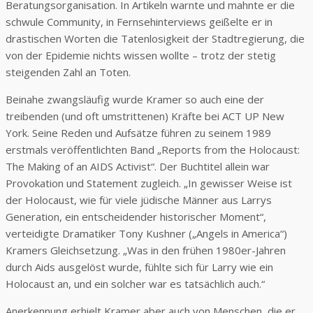
Beratungsorganisation. In Artikeln warnte und mahnte er die
schwule Community, in Fernsehinterviews geißelte er in
drastischen Worten die Tatenlosigkeit der Stadtregierung, die
von der Epidemie nichts wissen wollte – trotz der stetig
steigenden Zahl an Toten.
Beinahe zwangsläufig wurde Kramer so auch eine der
treibenden (und oft umstrittenen) Kräfte bei ACT UP New
York. Seine Reden und Aufsätze führen zu seinem 1989
erstmals veröffentlichten Band „Reports from the Holocaust:
The Making of an AIDS Activist“. Der Buchtitel allein war
Provokation und Statement zugleich. „In gewisser Weise ist
der Holocaust, wie für viele jüdische Männer aus Larrys
Generation, ein entscheidender historischer Moment“,
verteidigte Dramatiker Tony Kushner („Angels in America“)
Kramers Gleichsetzung. „Was in den frühen 1980er-Jahren
durch Aids ausgelöst wurde, fühlte sich für Larry wie ein
Holocaust an, und ein solcher war es tatsächlich auch.“
Anerkennung erhielt Kramer aber auch von Menschen, die er