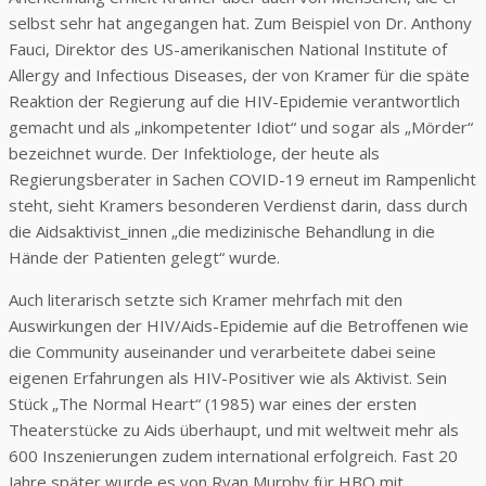
selbst sehr hat angegangen hat. Zum Beispiel von Dr. Anthony
Fauci, Direktor des US-amerikanischen National Institute of
Allergy and Infectious Diseases, der von Kramer für die späte
Reaktion der Regierung auf die HIV-Epidemie verantwortlich
gemacht und als „inkompetenter Idiot“ und sogar als „Mörder“
bezeichnet wurde. Der Infektiologe, der heute als
Regierungsberater in Sachen COVID-19 erneut im Rampenlicht
steht, sieht Kramers besonderen Verdienst darin, dass durch
die Aidsaktivist_innen „die medizinische Behandlung in die
Hände der Patienten gelegt“ wurde.
Auch literarisch setzte sich Kramer mehrfach mit den
Auswirkungen der HIV/Aids-Epidemie auf die Betroffenen wie
die Community auseinander und verarbeitete dabei seine
eigenen Erfahrungen als HIV-Positiver wie als Aktivist. Sein
Stück „The Normal Heart“ (1985) war eines der ersten
Theaterstücke zu Aids überhaupt, und mit weltweit mehr als
600 Inszenierungen zudem international erfolgreich. Fast 20
Jahre später wurde es von Ryan Murphy für HBO mit