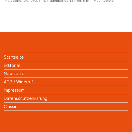
Kategorie:
Auf DVD
,
Film
,
Frauenbande
,
Kritiken (Film)
,
Machtspiele
Startseite
Editorial
Newsletter
AGB / Widerruf
Impressum
Datenschutzerklärung
Classics