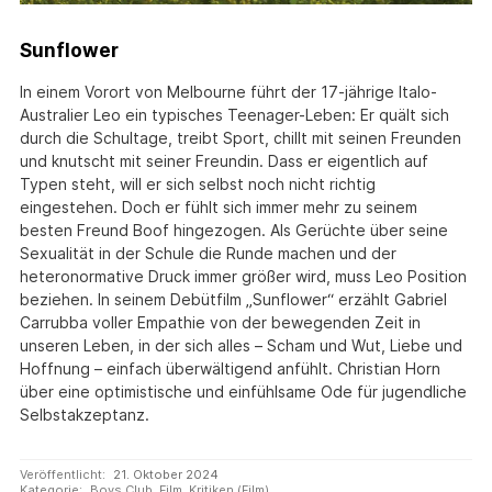
Sunflower
In einem Vorort von Melbourne führt der 17-jährige Italo-
Australier Leo ein typisches Teenager-Leben: Er quält sich
durch die Schultage, treibt Sport, chillt mit seinen Freunden
und knutscht mit seiner Freundin. Dass er eigentlich auf
Typen steht, will er sich selbst noch nicht richtig
eingestehen. Doch er fühlt sich immer mehr zu seinem
besten Freund Boof hingezogen. Als Gerüchte über seine
Sexualität in der Schule die Runde machen und der
heteronormative Druck immer größer wird, muss Leo Position
beziehen. In seinem Debütfilm „Sunflower“ erzählt Gabriel
Carrubba voller Empathie von der bewegenden Zeit in
unseren Leben, in der sich alles – Scham und Wut, Liebe und
Hoffnung – einfach überwältigend anfühlt. Christian Horn
über eine optimistische und einfühlsame Ode für jugendliche
Selbstakzeptanz.
Veröffentlicht:
21. Oktober 2024
Kategorie:
Boys Club
,
Film
,
Kritiken (Film)