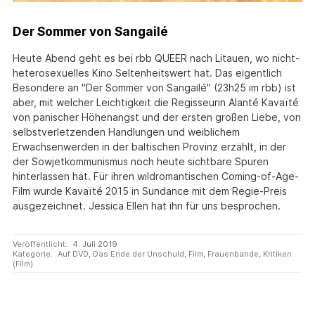
Der Sommer von Sangailé
Heute Abend geht es bei rbb QUEER nach Litauen, wo nicht-
heterosexuelles Kino Seltenheitswert hat. Das eigentlich
Besondere an "Der Sommer von Sangailé" (23h25 im rbb) ist
aber, mit welcher Leichtigkeit die Regisseurin Alanté Kavaïté
von panischer Höhenangst und der ersten großen Liebe, von
selbstverletzenden Handlungen und weiblichem
Erwachsenwerden in der baltischen Provinz erzählt, in der
der Sowjetkommunismus noch heute sichtbare Spuren
hinterlassen hat. Für ihren wildromantischen Coming-of-Age-
Film wurde Kavaïté 2015 in Sundance mit dem Regie-Preis
ausgezeichnet. Jessica Ellen hat ihn für uns besprochen.
Veröffentlicht:
4. Juli 2019
Kategorie:
Auf DVD
,
Das Ende der Unschuld
,
Film
,
Frauenbande
,
Kritiken
(Film)