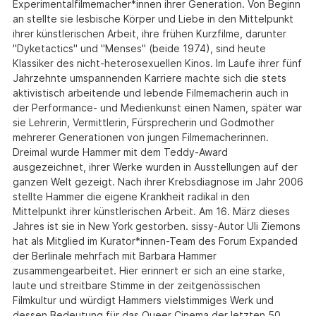
Experimentalfilmemacher*innen ihrer Generation. Von Beginn
an stellte sie lesbische Körper und Liebe in den Mittelpunkt
ihrer künstlerischen Arbeit, ihre frühen Kurzfilme, darunter
"Dyketactics" und "Menses" (beide 1974), sind heute
Klassiker des nicht-heterosexuellen Kinos. Im Laufe ihrer fünf
Jahrzehnte umspannenden Karriere machte sich die stets
aktivistisch arbeitende und lebende Filmemacherin auch in
der Performance- und Medienkunst einen Namen, später war
sie Lehrerin, Vermittlerin, Fürsprecherin und Godmother
mehrerer Generationen von jungen Filmemacherinnen.
Dreimal wurde Hammer mit dem Teddy-Award
ausgezeichnet, ihrer Werke wurden in Ausstellungen auf der
ganzen Welt gezeigt. Nach ihrer Krebsdiagnose im Jahr 2006
stellte Hammer die eigene Krankheit radikal in den
Mittelpunkt ihrer künstlerischen Arbeit. Am 16. März dieses
Jahres ist sie in New York gestorben. sissy-Autor Uli Ziemons
hat als Mitglied im Kurator*innen-Team des Forum Expanded
der Berlinale mehrfach mit Barbara Hammer
zusammengearbeitet. Hier erinnert er sich an eine starke,
laute und streitbare Stimme in der zeitgenössischen
Filmkultur und würdigt Hammers vielstimmiges Werk und
dessen Bedeutung für das Queer Cinema der letzten 50